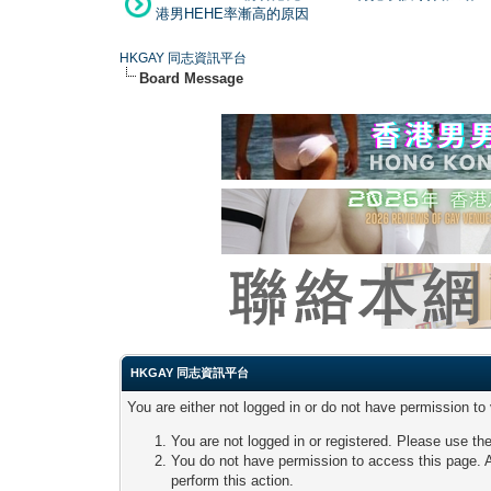
港男HEHE率漸高的原因
HKGAY 同志資訊平台
Board Message
HKGAY 同志資訊平台
You are either not logged in or do not have permission to
You are not logged in or registered. Please use the
You do not have permission to access this page. A
perform this action.