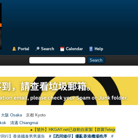
Portal
Search
Calendar
Help
大阪 Osaka
京都 Kyoto
kok
清邁 Chiangmai
●
【號外】HKGAY.net已啟動自家製【群聚Telegram群組】 HKGAY.net ha
愛同行】香港國泰男男廣告
#【恐同矮仔】擾亂香港機場秩序
#