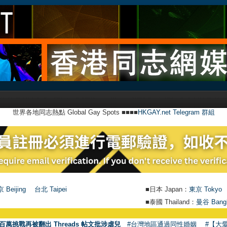
世界各地同志熱點 Global Gay Spots ■■■■
HKGAY.net Telegram 群組
 Beijing
台北 Taipei
■日本 Japan：
東京 Tokyo
■泰國 Thailand：
曼谷 Bang
百萬挑戰再被翻出 Threads 帖文批涉虐兒
#台灣地區通過同性婚姻
#【大