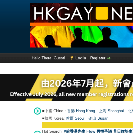
Hello There, Guest!
Login
Register
■中國 China：
香港 Hong Kong
上海 Shanghai
北京
■韓國 Korea:
首爾 Seou
l
釜山 Busan
Hot Search:
#前香港先生 Flow 再捲爭議 昔日鍾培生