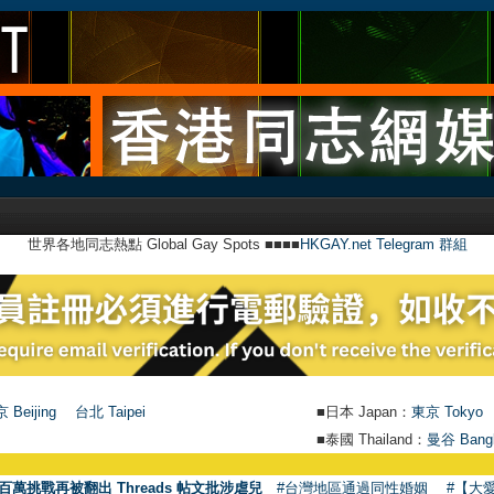
世界各地同志熱點 Global Gay Spots ■■■■
HKGAY.net Telegram 群組
 Beijing
台北 Taipei
■日本 Japan：
東京 Tokyo
■泰國 Thailand：
曼谷 Bang
百萬挑戰再被翻出 Threads 帖文批涉虐兒
#台灣地區通過同性婚姻
#【大