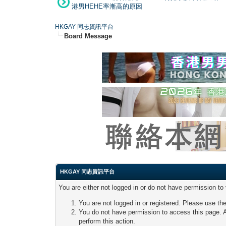
港男HEHE率漸高的原因
HKGAY 同志資訊平台
Board Message
HKGAY 同志資訊平台
You are either not logged in or do not have permission to
You are not logged in or registered. Please use the
You do not have permission to access this page. A
perform this action.