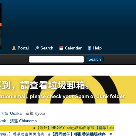
Portal
Search
Calendar
Help
大阪 Osaka
京都 Kyoto
kok
清邁 Chiangmai
●
【號外】HKGAY.net已啟動自家製【群聚Telegram群組】 HKGAY.net h
愛同行】香港國泰男男廣告
#【恐同矮仔】擾亂香港機場秩序
#