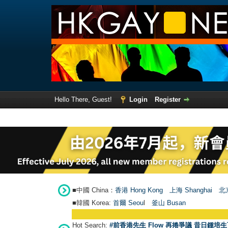
Hello There, Guest!
Login
Register
■中國 China：
香港 Hong Kong
上海 Shanghai
北京
■韓國 Korea:
首爾 Seou
l
釜山 Busan
Hot Search:
#前香港先生 Flow 再捲爭議 昔日鍾培生