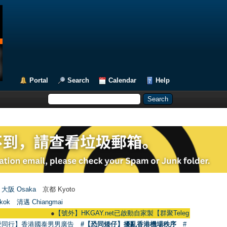
Portal
Search
Calendar
Help
大阪 Osaka
京都 Kyoto
kok
清邁 Chiangmai
●
【號外】HKGAY.net已啟動自家製【群聚Telegram群組】 HKGAY.net ha
愛同行】香港國泰男男廣告
#【恐同矮仔】擾亂香港機場秩序
#