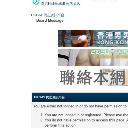
港男HEHE率漸高的原因
HKGAY 同志資訊平台
Board Message
HKGAY 同志資訊平台
You are either not logged in or do not have permission to
You are not logged in or registered. Please use the
You do not have permission to access this page. A
perform this action.