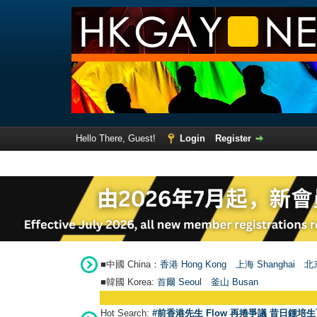
Hello There, Guest!
Login
Register
■中國 China：
香港 Hong Kong
上海 Shanghai
北京
■韓國 Korea:
首爾 Seou
l
釜山 Busan
Hot Search:
#前香港先生 Flow 再捲爭議 昔日鍾培生