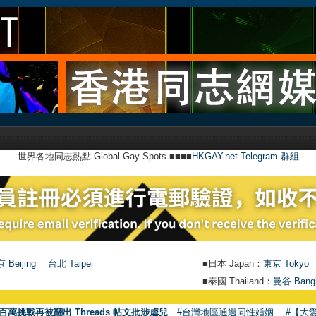
世界各地同志熱點 Global Gay Spots ■■■■
HKGAY.net Telegram 群組
 Beijing
台北 Taipei
■日本 Japan：
東京 Tokyo
■泰國 Thailand：
曼谷 Bang
百萬挑戰再被翻出 Threads 帖文批涉虐兒
#台灣地區通過同性婚姻
#【大