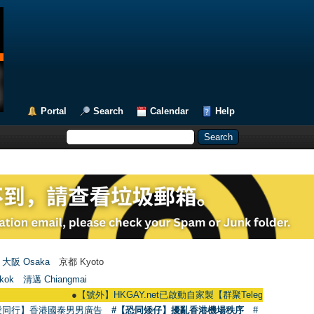
Portal
Search
Calendar
Help
大阪 Osaka
京都 Kyoto
kok
清邁 Chiangmai
●
【號外】HKGAY.net已啟動自家製【群聚Telegram群組】 HKGAY.net ha
愛同行】香港國泰男男廣告
#【恐同矮仔】擾亂香港機場秩序
#