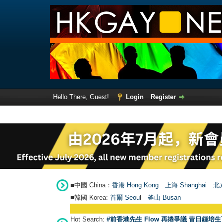
Hello There, Guest!
Login
Register
■中國 China：
香港 Hong Kong
上海 Shanghai
北京
■韓國 Korea:
首爾 Seou
l
釜山 Busan
Hot Search:
#前香港先生 Flow 再捲爭議 昔日鍾培生