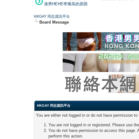
港男HEHE率漸高的原因
HKGAY 同志資訊平台
Board Message
HKGAY 同志資訊平台
You are either not logged in or do not have permission to
You are not logged in or registered. Please use the
You do not have permission to access this page. A
perform this action.