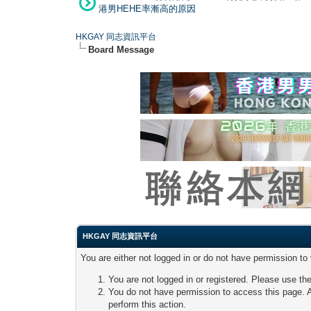
港男HEHE率漸高的原因
HKGAY 同志資訊平台
Board Message
HKGAY 同志資訊平台
You are either not logged in or do not have permission to
You are not logged in or registered. Please use the
You do not have permission to access this page. A
perform this action.