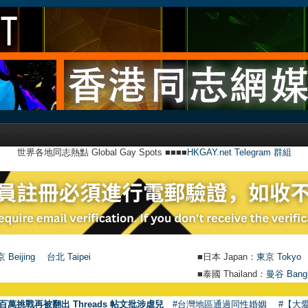
世界各地同志熱點 Global Gay Spots ■■■■
HKGAY.net Telegram 群組
 Beijing
台北 Taipei
■日本 Japan：
東京 Tokyo
■泰國 Thailand：
曼谷 Bang
百萬挑戰再被翻出 Threads 帖文批涉虐兒
#台灣地區通過同性婚姻
#【大