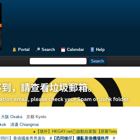
Portal
Search
Calendar
Help
大阪 Osaka
京都 Kyoto
kok
清邁 Chiangmai
●
【號外】HKGAY.net已啟動自家製【群聚Telegram群組】 HKGAY.net h
愛同行】香港國泰男男廣告
#【恐同矮仔】擾亂香港機場秩序
#