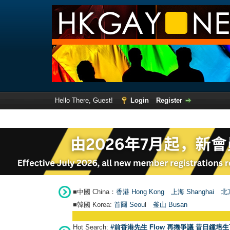
Hello There, Guest!
Login
Register
■中國 China：
香港 Hong Kong
上海 Shanghai
北京
■韓國 Korea:
首爾 Seou
l
釜山 Busan
Hot Search:
#前香港先生 Flow 再捲爭議 昔日鍾培生