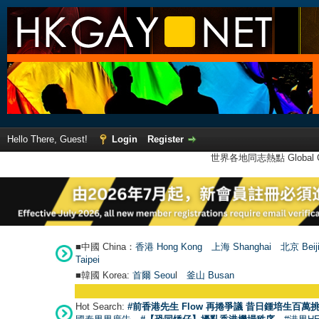
Hello There, Guest!
Login
Register
世界各地同志熱點 Global Ga
■中國 China：
香港 Hong Kong
上海 Shanghai
北京 Beij
Taipei
■韓國 Korea:
首爾 Seou
l
釜山 Busan
Hot Search:
#前香港先生 Flow 再捲爭議 昔日鍾培生百萬挑