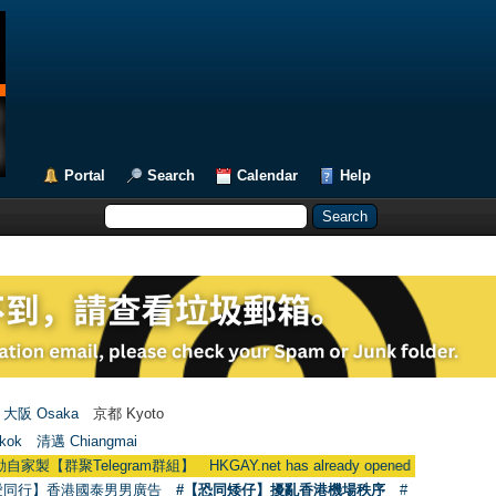
Portal
Search
Calendar
Help
大阪 Osaka
京都 Kyoto
kok
清邁 Chiangmai
聚Telegram群組】 HKGAY.net has already opened a home-made tele
愛同行】香港國泰男男廣告
#【恐同矮仔】擾亂香港機場秩序
#