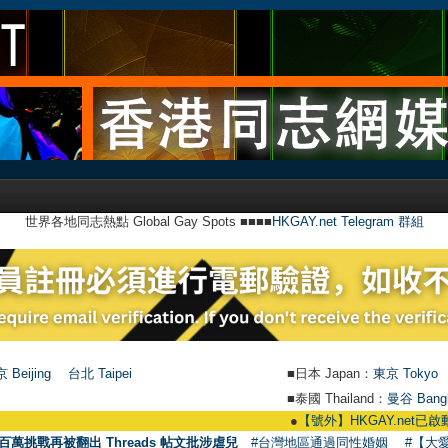
世界各地同志熱點 Global Gay Spots ■■■■
HKGAY.net Telegram 群組
 Beijing
台北 Taipei
■日本 Japan：
東京 Tokyo
■泰國 Thailand：
曼谷 Bang
●
【號外】HKGAY.net已啟動自家製【群
百萬挑戰再被翻出 Threads 帖文批涉虐兒
#台灣地區通過同性婚姻
#【大