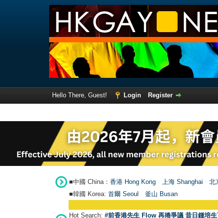
Hello There, Guest!
Login
Register
■中國 China：
香港 Hong Kong
上海 Shanghai
北京
■韓國 Korea:
首爾 Seou
l
釜山 Busan
Hot Search:
#前香港先生 Flow 再捲爭議 昔日鍾培生