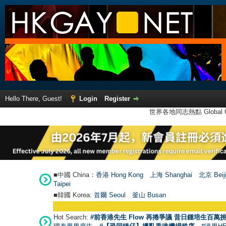
Hello There, Guest!
Login
Register
世界各地同志熱點 Global Ga
■中國 China：
香港 Hong Kong
上海 Shanghai
北京 Beij
Taipei
■韓國 Korea:
首爾 Seou
l
釜山 Busan
Hot Search:
#前香港先生 Flow 再捲爭議 昔日鍾培生百萬挑