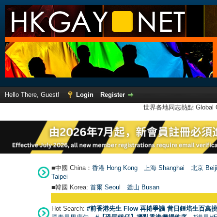
Hello There, Guest!
Login
Register
世界各地同志熱點 Global Ga
■中國 China：
香港 Hong Kong
上海 Shanghai
北京 Beij
Taipei
■韓國 Korea:
首爾 Seou
l
釜山 Busan
Hot Search:
#前香港先生 Flow 再捲爭議 昔日鍾培生百萬挑