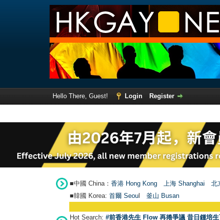
Hello There, Guest!
Login
Register
■中國 China：
香港 Hong Kong
上海 Shanghai
北京
■韓國 Korea:
首爾 Seou
l
釜山 Busan
Hot Search:
#前香港先生 Flow 再捲爭議 昔日鍾培生