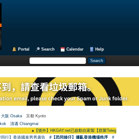
Portal
Search
Calendar
Help
大阪 Osaka
京都 Kyoto
kok
清邁 Chiangmai
●
【號外】HKGAY.net已啟動自家製【群聚Telegram群組】 HKGAY.net h
愛同行】香港國泰男男廣告
#【恐同矮仔】擾亂香港機場秩序
#