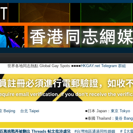
世界各地同志熱點 Global Gay Spots ■■■■
HKGAY.net Telegram 群組
 Beijing
台北 Taipei
■日本 Japan：
東京 Tokyo
■泰國 Thailand：
曼谷 Bang
百萬挑戰再被翻出 Threads 帖文批涉虐兒
#台灣地區通過同性婚姻
#【大