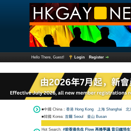
Hello There, Guest!
Login
Register
■中國 China：
香港 Hong Kong
上海 Shanghai
北京
■韓國 Korea:
首爾 Seou
l
釜山 Busan
Hot Search:
#前香港先生 Flow 再捲爭議 昔日鍾培生