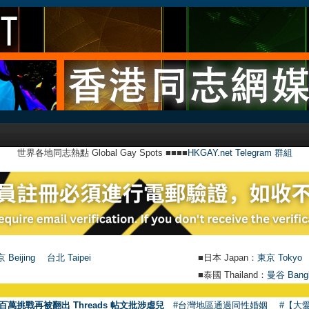
世界各地同志熱點 Global Gay Spots ■■■■
HKGAY.net Telegram 群組
 Beijing
台北 Taipei
■日本 Japan：
東京 Tokyo
■泰國 Thailand：
曼谷 Bang
●
百萬挑戰再被翻出 Threads 帖文批涉虐兒
#台灣地區通過同性婚姻
#【大