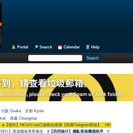
Portal
Search
Calendar
Help
大阪 Osaka
京都 Kyoto
kok
清邁 Chiangmai
【號外】HKGAY.net已啟動自家製【群聚Telegram群組】 HKGAY.net has already op
愛同行】香港國泰男男廣告
#【恐同矮仔】擾亂香港機場秩序
#