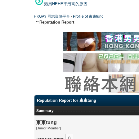
港男HEHE率漸高的原因
HKGAY 同志資訊平台
›
Profile of 束束tung
Reputation Report
Reputation Report for 束束tung
Summary
束束tung
(Junior Member)
0
Total Reputation: