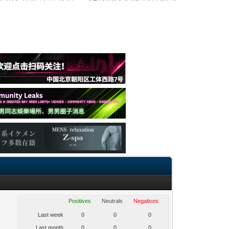
Positives
Neutrals
Negatives
Last week
0
0
0
Last month
0
0
0