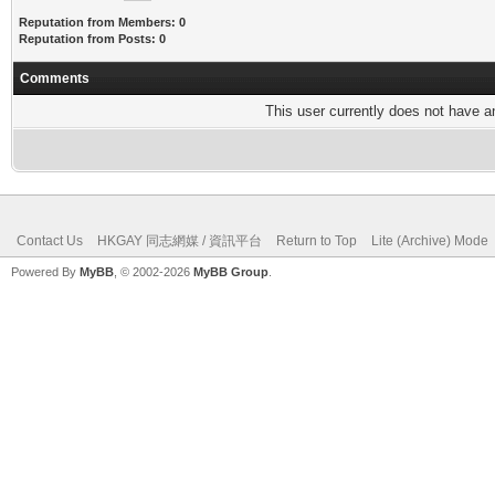
Reputation from Members: 0
Reputation from Posts: 0
Comments
This user currently does not have any
Contact Us
HKGAY 同志網媒 / 資訊平台
Return to Top
Lite (Archive) Mode
Powered By
MyBB
, © 2002-2026
MyBB Group
.