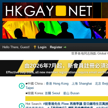
Hello There, Guest!
Login
Register
世界各地同志熱點 Global Ga
■中國 China：
香港 Hong Kong
上海 Shanghai
北京 Beij
Taipei
■韓國 Korea:
首爾 Seou
l
釜山 Busan
Hot Search:
#前香港先生 Flow 再捲爭議 昔日鍾培生百萬挑