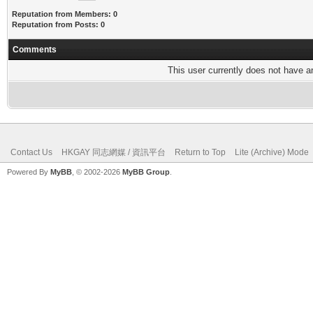
Reputation from Members: 0
Reputation from Posts: 0
Comments
This user currently does not have any
Contact Us
HKGAY 同志網媒 / 資訊平台
Return to Top
Lite (Archive) Mode
Powered By
MyBB
, © 2002-2026
MyBB Group
.