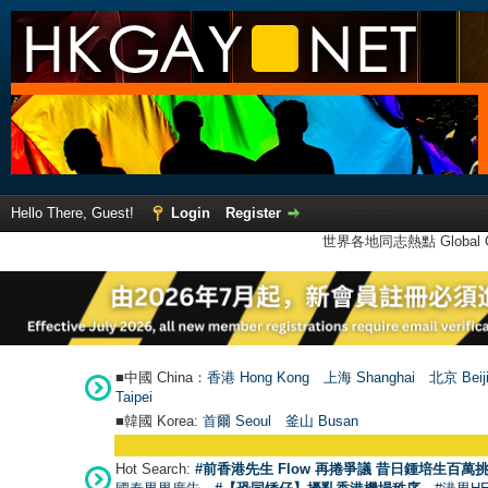
Hello There, Guest!
Login
Register
世界各地同志熱點 Global Ga
■中國 China：
香港 Hong Kong
上海 Shanghai
北京 Beij
Taipei
■韓國 Korea:
首爾 Seou
l
釜山 Busan
Hot Search:
#前香港先生 Flow 再捲爭議 昔日鍾培生百萬挑