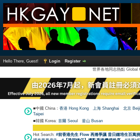
Hello There, Guest!
Login
Register
世界各地同志熱點 Global Ga
■中國 China：
香港 Hong Kong
上海 Shanghai
北京 Beij
Taipei
■韓國 Korea:
首爾 Seou
l
釜山 Busan
Hot Search:
#前香港先生 Flow 再捲爭議 昔日鍾培生百萬挑