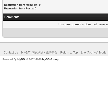
Reputation from Members: 0
Reputation from Posts: 0
Comments
This user currently does not have any
Contact Us
HKGAY 同志網媒 / 資訊平台
Return to Top
Lite (Archive) Mode
Powered By
MyBB
, © 2002-2026
MyBB Group
.