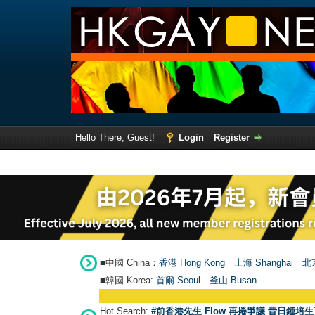
Hello There, Guest!
Login
Register
■中國 China：
香港 Hong Kong
上海 Shanghai
北京
■韓國 Korea:
首爾 Seou
l
釜山 Busan
Hot Search:
#前香港先生 Flow 再捲爭議 昔日鍾培生