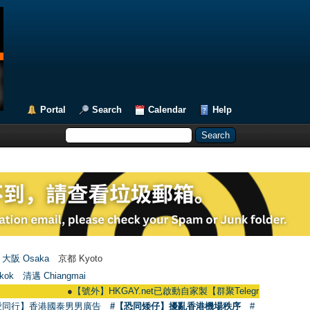
Portal
Search
Calendar
Help
大阪 Osaka
京都 Kyoto
kok
清邁 Chiangmai
●
【號外】HKGAY.net已啟動自家製【群聚Telegram群組】 HKGAY.net ha
愛同行】香港國泰男男廣告
#【恐同矮仔】擾亂香港機場秩序
#