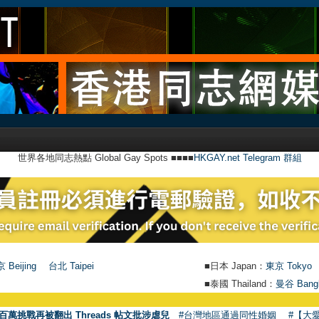
世界各地同志熱點 Global Gay Spots ■■■■
HKGAY.net Telegram 群組
 Beijing
台北 Taipei
■日本 Japan：
東京 Tokyo
■泰國 Thailand：
曼谷 Bang
百萬挑戰再被翻出 Threads 帖文批涉虐兒
#台灣地區通過同性婚姻
#【大