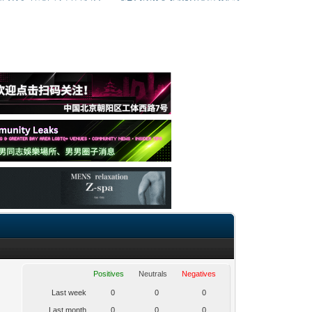
Positives
Neutrals
Negatives
Last week
0
0
0
Last month
0
0
0