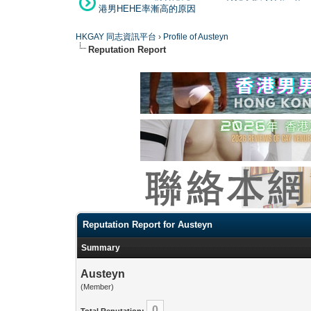
港男HEHE率漸高的原因
HKGAY 同志資訊平台
›
Profile of Austeyn
Reputation Report
Reputation Report for Austeyn
Summary
Austeyn
(Member)
0
Total Reputation: