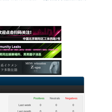
Positives
Neutrals
Negatives
Last week
0
0
0
Last month
0
0
0