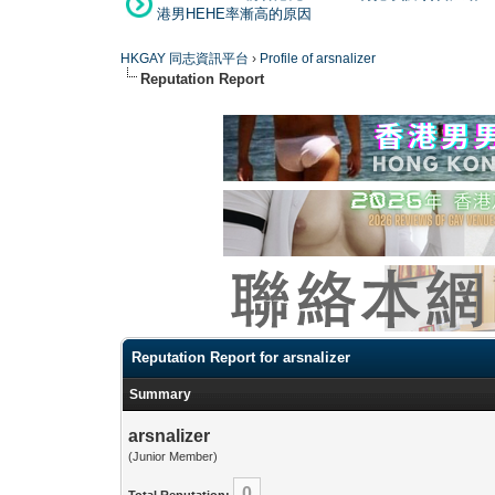
港男HEHE率漸高的原因
HKGAY 同志資訊平台
›
Profile of arsnalizer
Reputation Report
Reputation Report for arsnalizer
Summary
arsnalizer
(Junior Member)
0
Total Reputation: