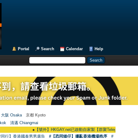
Portal
Search
Calendar
Help
大阪 Osaka
京都 Kyoto
kok
清邁 Chiangmai
●
【號外】HKGAY.net已啟動自家製【群聚Telegram群組】 HKGAY.net h
愛同行】香港國泰男男廣告
#【恐同矮仔】擾亂香港機場秩序
#