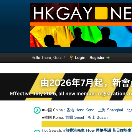
Hello There, Guest!
Login
Register
■中國 China：
香港 Hong Kong
上海 Shanghai
北京
■韓國 Korea:
首爾 Seou
l
釜山 Busan
Hot Search:
#前香港先生 Flow 再捲爭議 昔日鍾培生