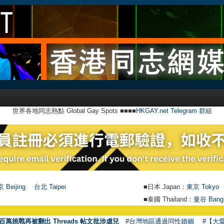
世界各地同志熱點 Global Gay Spots ■■■■
HKGAY.net Telegram 群組
 Beijing
台北 Taipei
■日本 Japan：
東京 Tokyo
■泰國 Thailand：
曼谷 Bang
百萬挑戰再被翻出 Threads 帖文批涉虐兒
#台灣地區通過同性婚姻
#【大