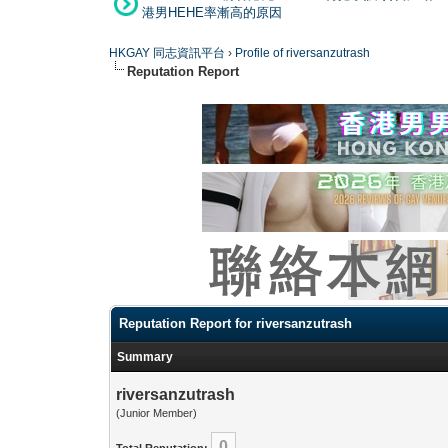
港男HEHE率漸高的原因
HKGAY 同志資訊平台
›
Profile of riversanzutrash
Reputation Report
Reputation Report for riversanzutrash
Summary
riversanzutrash
(Junior Member)
0
Total Reputation: