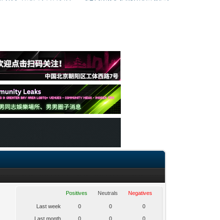
Positives
Neutrals
Negatives
Last week
0
0
0
Last month
0
0
0