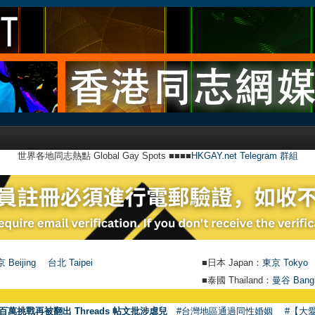
世界各地同志熱點 Global Gay Spots ■■■■
HKGAY.net Telegram 群組
 Beijing
台北 Taipei
■日本 Japan：
東京 Tokyo
■泰國 Thailand：
曼谷 Bang
百萬挑戰再被翻出 Threads 帖文批涉虐兒
#台灣地區通過同性婚姻
#【大