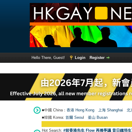
Hello There, Guest!
Login
Register
■中國 China：
香港 Hong Kong
上海 Shanghai
北京
■韓國 Korea:
首爾 Seou
l
釜山 Busan
Hot Search:
#前香港先生 Flow 再捲爭議 昔日鍾培生