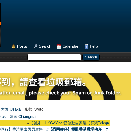
Portal
Search
Calendar
Help
大阪 Osaka
京都 Kyoto
kok
清邁 Chiangmai
●
【號外】HKGAY.net已啟動自家製【群聚Telegram群組】 HKGAY.net has
愛同行】香港國泰男男廣告
#【恐同矮仔】擾亂香港機場秩序
#