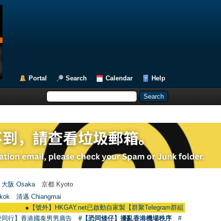
Portal
Search
Calendar
Help
大阪 Osaka
京都 Kyoto
kok
清邁 Chiangmai
●
【號外】HKGAY.net已啟動自家製【群聚Telegram群組】 HKGAY.net has alre
愛同行】香港國泰男男廣告
#【恐同矮仔】擾亂香港機場秩序
#