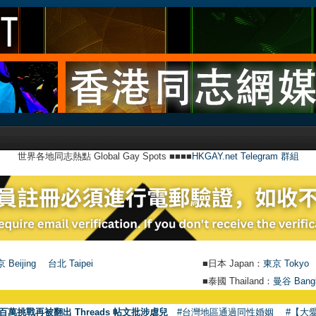
世界各地同志熱點 Global Gay Spots ■■■■
HKGAY.net Telegram 群組
 Beijing
台北 Taipei
■日本 Japan：
東京 Tokyo
■泰國 Thailand：
曼谷 Bang
百萬挑戰再被翻出 Threads 帖文批涉虐兒
#台灣地區通過同性婚姻
#【大