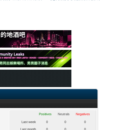
Positives
Neutrals
Negatives
Last week
0
0
0
Last month
0
0
0