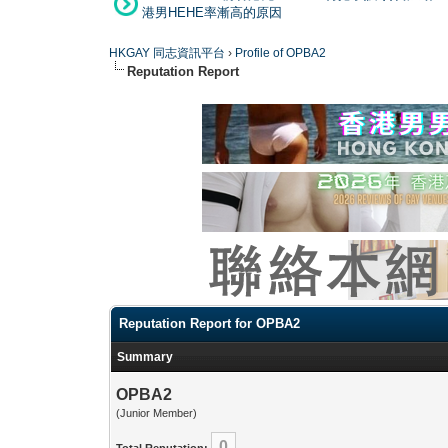
港男HEHE率漸高的原因
HKGAY 同志資訊平台
›
Profile of OPBA2
Reputation Report
Reputation Report for OPBA2
Summary
OPBA2
(Junior Member)
0
Total Reputation: