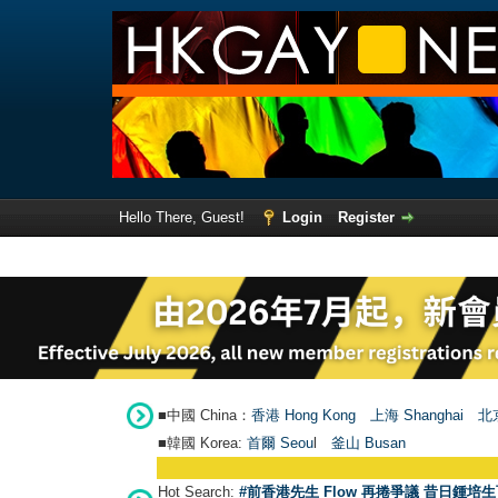
Hello There, Guest!
Login
Register
■中國 China：
香港 Hong Kong
上海 Shanghai
北京
■韓國 Korea:
首爾 Seou
l
釜山 Busan
Hot Search:
#前香港先生 Flow 再捲爭議 昔日鍾培生