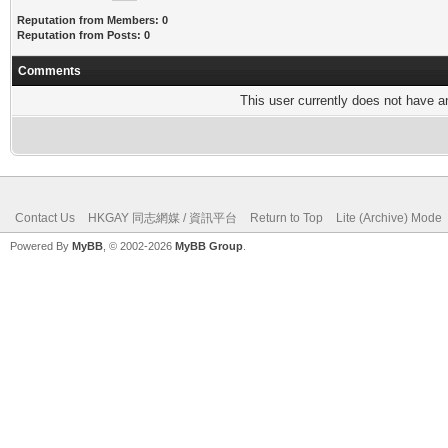
Reputation from Members: 0
Reputation from Posts: 0
Comments
This user currently does not have any
Contact Us
HKGAY 同志網媒 / 資訊平台
Return to Top
Lite (Archive) Mode
Powered By
MyBB
, © 2002-2026
MyBB Group
.