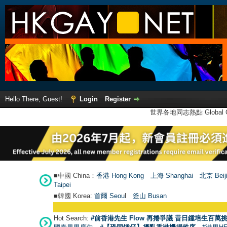
Hello There, Guest!
Login
Register
世界各地同志熱點 Global Ga
■中國 China：
香港 Hong Kong
上海 Shanghai
北京 Beij
Taipei
■韓國 Korea:
首爾 Seou
l
釜山 Busan
Hot Search:
#前香港先生 Flow 再捲爭議 昔日鍾培生百萬挑