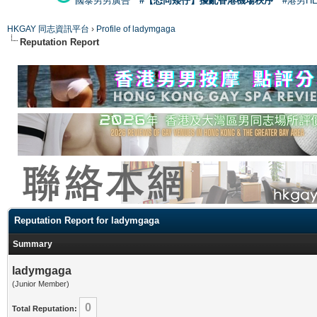
國泰男男廣告
#【恐同矮仔】擾亂香港機場秩序
#港男H
HKGAY 同志資訊平台
›
Profile of ladymgaga
Reputation Report
Reputation Report for ladymgaga
Summary
ladymgaga
(Junior Member)
0
Total Reputation: