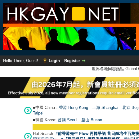
Hello There, Guest!
Login
Register
世界各地同志熱點 Global Ga
■中國 China：
香港 Hong Kong
上海 Shanghai
北京 Beij
Taipei
■韓國 Korea:
首爾 Seou
l
釜山 Busan
Hot Search:
#前香港先生 Flow 再捲爭議 昔日鍾培生百萬挑