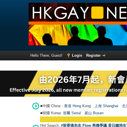
Hello There, Guest!
Login
Register
■中國 China：
香港 Hong Kong
上海 Shanghai
北京
■韓國 Korea:
首爾 Seou
l
釜山 Busan
Hot Search:
#前香港先生 Flow 再捲爭議 昔日鍾培生