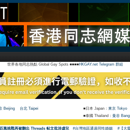
世界各地同志熱點 Global Gay Spots ■■■■
HKGAY.net Telegram 群組
 Beijing
台北 Taipei
■日本 Japan：
東京 Tokyo
■泰國 Thailand：
曼谷 Bang
百萬挑戰再被翻出 Threads 帖文批涉虐兒
#台灣地區通過同性婚姻
#【大