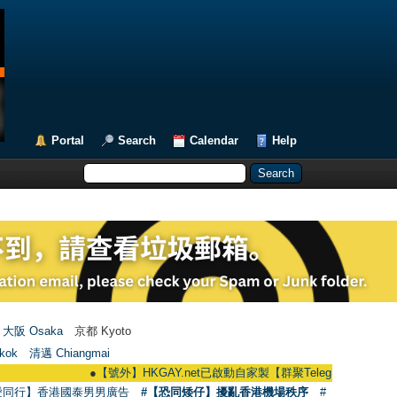
Portal
Search
Calendar
Help
大阪 Osaka
京都 Kyoto
kok
清邁 Chiangmai
●
【號外】HKGAY.net已啟動自家製【群聚Telegram群組】 HKGAY.net ha
愛同行】香港國泰男男廣告
#【恐同矮仔】擾亂香港機場秩序
#