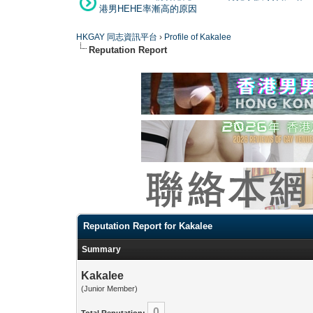
港男HEHE率漸高的原因
HKGAY 同志資訊平台
›
Profile of Kakalee
Reputation Report
Reputation Report for Kakalee
Summary
Kakalee
(Junior Member)
0
Total Reputation: