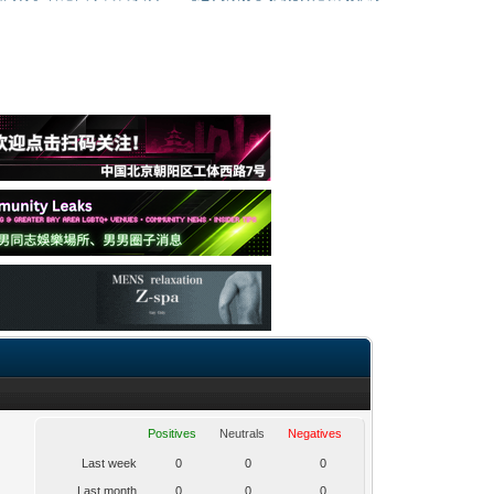
Positives
Neutrals
Negatives
Last week
0
0
0
Last month
0
0
0