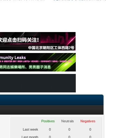
Positives
Neutrals
Negatives
Last week
0
0
0
Last month
0
0
0