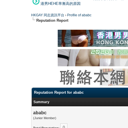
港男HEHE率漸高的原因
HKGAY 同志資訊平台
›
Profile of ababc
Reputation Report
Reputation Report for ababc
Summary
ababc
(Junior Member)
0
Total Reputation: