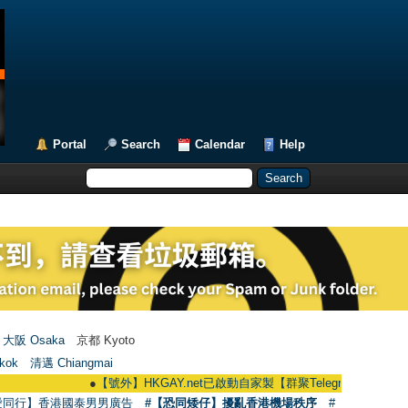
Portal
Search
Calendar
Help
大阪 Osaka
京都 Kyoto
kok
清邁 Chiangmai
●
【號外】HKGAY.net已啟動自家製【群聚Telegram群組】 HKGAY.net ha
愛同行】香港國泰男男廣告
#【恐同矮仔】擾亂香港機場秩序
#