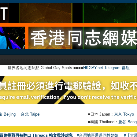
世界各地同志熱點 Global Gay Spots ■■■■
HKGAY.net Telegram 群組
 Beijing
台北 Taipei
■日本 Japan：
東京 Tokyo
■泰國 Thailand：
曼谷 Bang
百萬挑戰再被翻出 Threads 帖文批涉虐兒
#台灣地區通過同性婚姻
#【大