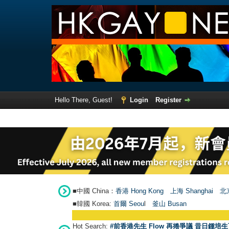
Hello There, Guest!
Login
Register
■中國 China：
香港 Hong Kong
上海 Shanghai
北京
■韓國 Korea:
首爾 Seou
l
釜山 Busan
Hot Search:
#前香港先生 Flow 再捲爭議 昔日鍾培生