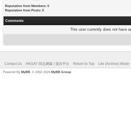
Reputation from Members: 0
Reputation from Posts: 0
Comments
This user currently does not have any
Contact Us
HKGAY 同志網媒 / 資訊平台
Return to Top
Lite (Archive) Mode
Powered By
MyBB
, © 2002-2026
MyBB Group
.