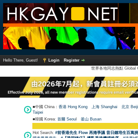
Hello There, Guest!
Login
Register
世界各地同志熱點 Global Ga
■中國 China：
香港 Hong Kong
上海 Shanghai
北京 Beij
Taipei
■韓國 Korea:
首爾 Seou
l
釜山 Busan
Hot Search:
#前香港先生 Flow 再捲爭議 昔日鍾培生百萬挑