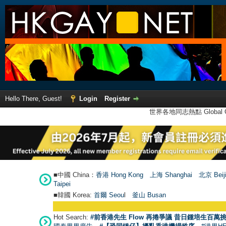
Hello There, Guest!
Login
Register
世界各地同志熱點 Global Ga
■中國 China：
香港 Hong Kong
上海 Shanghai
北京 Beij
Taipei
■韓國 Korea:
首爾 Seou
l
釜山 Busan
Hot Search:
#前香港先生 Flow 再捲爭議 昔日鍾培生百萬挑