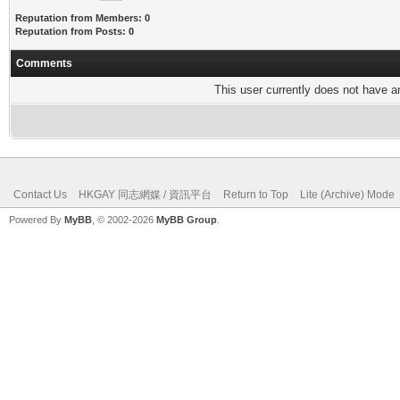
Reputation from Members: 0
Reputation from Posts: 0
Comments
This user currently does not have any
Contact Us
HKGAY 同志網媒 / 資訊平台
Return to Top
Lite (Archive) Mode
Powered By
MyBB
, © 2002-2026
MyBB Group
.