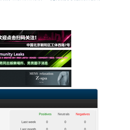
Positives
Neutrals
Negatives
Last week
0
0
0
Last month
0
0
0