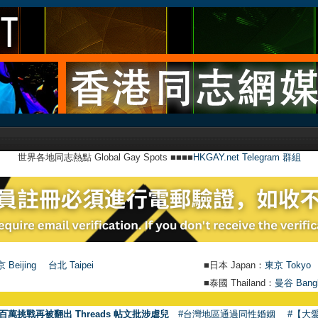
世界各地同志熱點 Global Gay Spots ■■■■
HKGAY.net Telegram 群組
 Beijing
台北 Taipei
■日本 Japan：
東京 Tokyo
■泰國 Thailand：
曼谷 Bang
百萬挑戰再被翻出 Threads 帖文批涉虐兒
#台灣地區通過同性婚姻
#【大