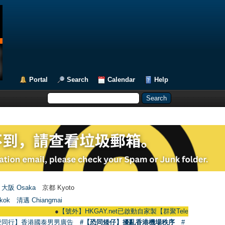
Portal
Search
Calendar
Help
大阪 Osaka
京都 Kyoto
kok
清邁 Chiangmai
●
【號外】HKGAY.net已啟動自家製【群聚Telegram群組】 HKGAY.net h
愛同行】香港國泰男男廣告
#【恐同矮仔】擾亂香港機場秩序
#