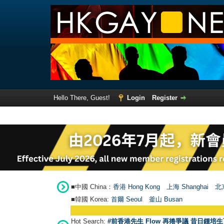
Hello There, Guest!
Login
Register
■中國 China：
香港 Hong Kong
上海 Shanghai
北京
■韓國 Korea:
首爾 Seou
l
釜山 Busan
Hot Search:
#前香港先生 Flow 再捲爭議 昔日鍾培生