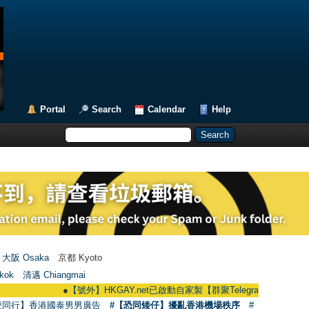
Portal
Search
Calendar
Help
大阪 Osaka
京都 Kyoto
kok
清邁 Chiangmai
●
【號外】HKGAY.net已啟動自家製【群聚Telegram群組】 HKGAY.net has
愛同行】香港國泰男男廣告
#【恐同矮仔】擾亂香港機場秩序
#