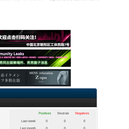
Positives
Neutrals
Negatives
Last week
0
0
0
Last month
0
0
0