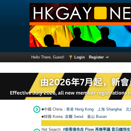
Hello There, Guest!
Login
Register
■中國 China：
香港 Hong Kong
上海 Shanghai
北京
■韓國 Korea:
首爾 Seou
l
釜山 Busan
Hot Search:
#前香港先生 Flow 再捲爭議 昔日鍾培生