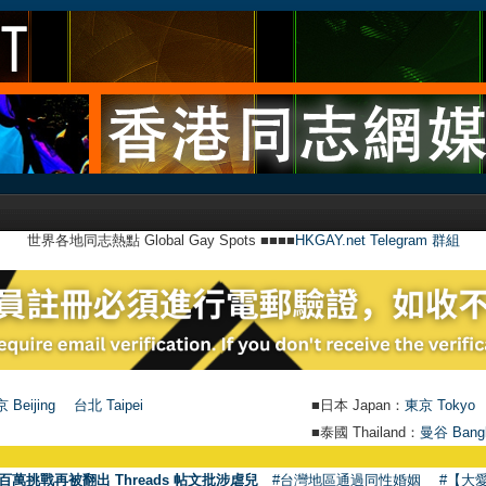
世界各地同志熱點 Global Gay Spots ■■■■
HKGAY.net Telegram 群組
 Beijing
台北 Taipei
■日本 Japan：
東京 Tokyo
■泰國 Thailand：
曼谷 Bang
百萬挑戰再被翻出 Threads 帖文批涉虐兒
#台灣地區通過同性婚姻
#【大