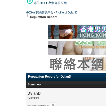
港男HEHE率漸高的原因
HKGAY 同志資訊平台
›
Profile of DylanD
Reputation Report
Reputation Report for DylanD
Summary
DylanD
(Member)
0
Total Reputation: