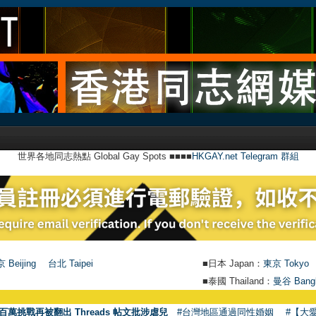
世界各地同志熱點 Global Gay Spots ■■■■
HKGAY.net Telegram 群組
 Beijing
台北 Taipei
■日本 Japan：
東京 Tokyo
■泰國 Thailand：
曼谷 Bang
百萬挑戰再被翻出 Threads 帖文批涉虐兒
#台灣地區通過同性婚姻
#【大