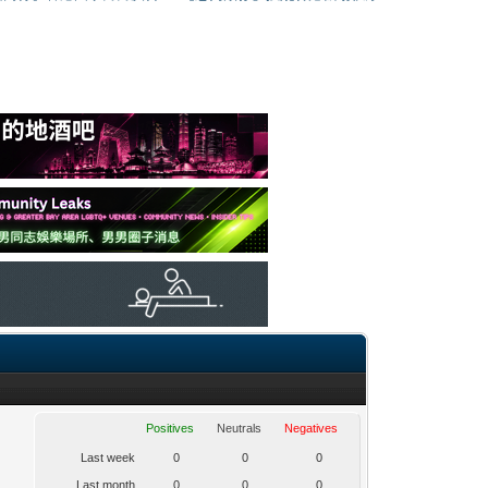
Positives
Neutrals
Negatives
Last week
0
0
0
Last month
0
0
0