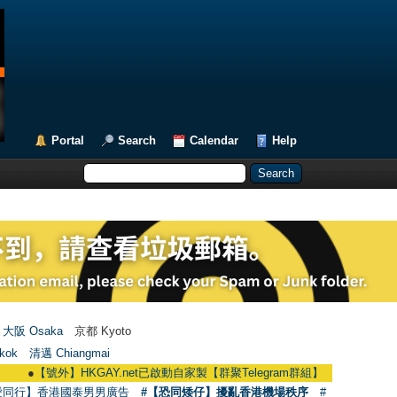
Portal
Search
Calendar
Help
大阪 Osaka
京都 Kyoto
kok
清邁 Chiangmai
●
【號外】HKGAY.net已啟動自家製【群聚Telegram群組】 HKGAY.net has already
愛同行】香港國泰男男廣告
#【恐同矮仔】擾亂香港機場秩序
#