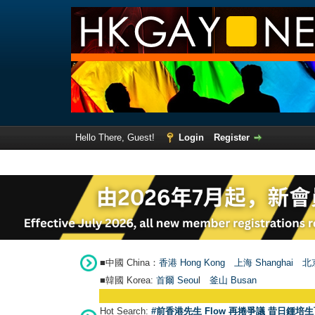
Hello There, Guest!
Login
Register
■中國 China：
香港 Hong Kong
上海 Shanghai
北京
■韓國 Korea:
首爾 Seou
l
釜山 Busan
Hot Search:
#前香港先生 Flow 再捲爭議 昔日鍾培生