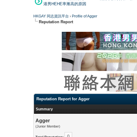
港男HEHE率漸高的原因
HKGAY 同志資訊平台
›
Profile of Agger
Reputation Report
Reputation Report for Agger
Summary
Agger
(Junior Member)
0
Total Reputation: