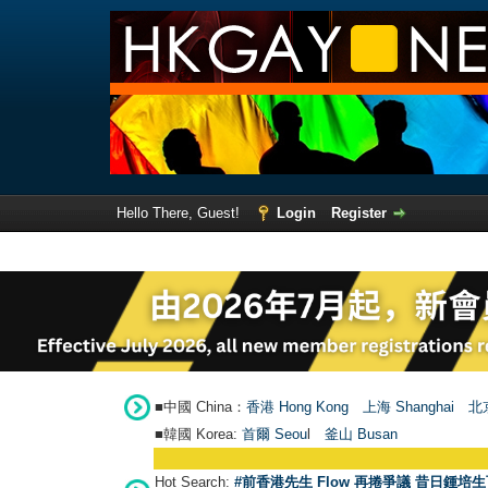
Hello There, Guest!
Login
Register
■中國 China：
香港 Hong Kong
上海 Shanghai
北京
■韓國 Korea:
首爾 Seou
l
釜山 Busan
Hot Search:
#前香港先生 Flow 再捲爭議 昔日鍾培生