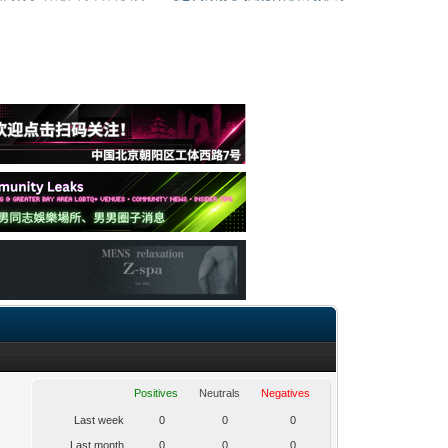
Positives
Neutrals
Negatives
Last week
0
0
0
Last month
0
0
0