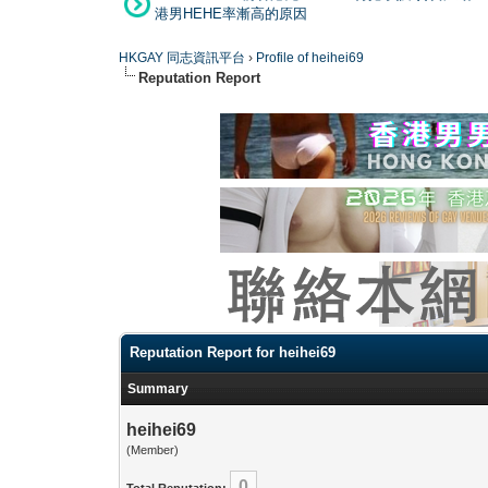
港男HEHE率漸高的原因
HKGAY 同志資訊平台
›
Profile of heihei69
Reputation Report
Reputation Report for heihei69
Summary
heihei69
(Member)
0
Total Reputation: