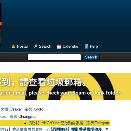
Portal
Search
Calendar
Help
大阪 Osaka
京都 Kyoto
kok
清邁 Chiangmai
●
【號外】HKGAY.net已啟動自家製【群聚Telegram群組】 HKGAY.net has 
愛同行】香港國泰男男廣告
#【恐同矮仔】擾亂香港機場秩序
#