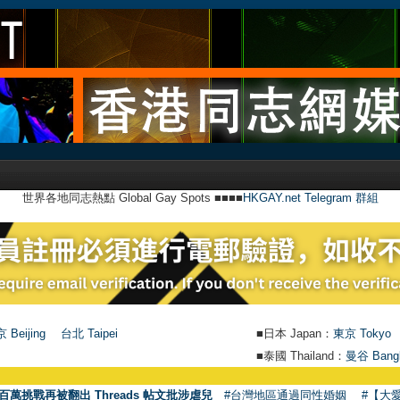
世界各地同志熱點 Global Gay Spots ■■■■
HKGAY.net Telegram 群組
 Beijing
台北 Taipei
■日本 Japan：
東京 Tokyo
■泰國 Thailand：
曼谷 Bang
百萬挑戰再被翻出 Threads 帖文批涉虐兒
#台灣地區通過同性婚姻
#【大