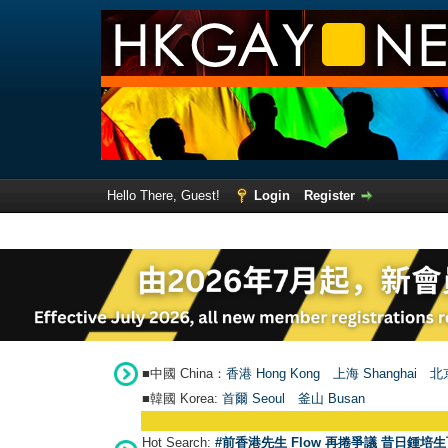
Hello There, Guest!
Login
Register
■中國 China：
香港 Hong Kong
上海 Shanghai
北京
■韓國 Korea:
首爾 Seou
l
釜山 Busan
Hot Search:
#前香港先生 Flow 再捲爭議 昔日鍾培生