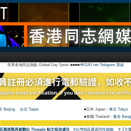
世界各地同志熱點 Global Gay Spots ■■■■
HKGAY.net Telegram 群組
 Beijing
台北 Taipei
■日本 Japan：
東京 Tokyo
■泰國 Thailand：
曼谷 Bang
百萬挑戰再被翻出 Threads 帖文批涉虐兒
#台灣地區通過同性婚姻
#【大