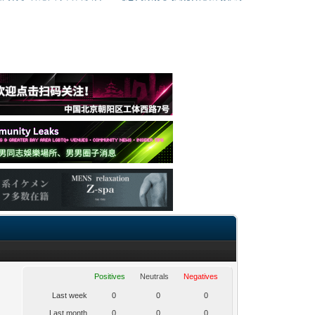
Positives
Neutrals
Negatives
Last week
0
0
0
Last month
0
0
0