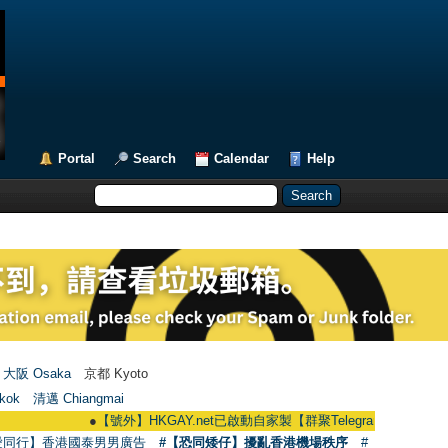
Portal
Search
Calendar
Help
大阪 Osaka
京都 Kyoto
kok
清邁 Chiangmai
●
【號外】HKGAY.net已啟動自家製【群聚Telegram群組】 HKGAY.net has
愛同行】香港國泰男男廣告
#【恐同矮仔】擾亂香港機場秩序
#