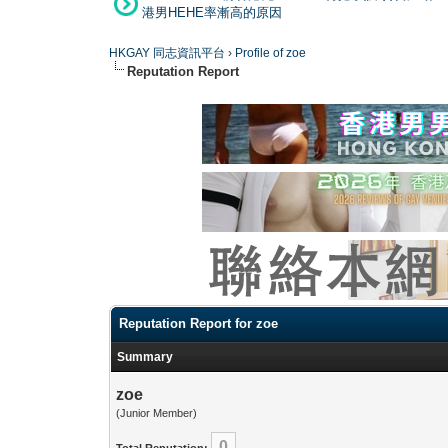
港男HEHE率漸高的原因
HKGAY 同志資訊平台
›
Profile of zoe
Reputation Report
Reputation Report for zoe
Summary
zoe
(Junior Member)
0
Total Reputation: