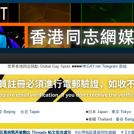
世界各地同志熱點 Global Gay Spots ■■■■
HKGAY.net Telegram 群組
 Beijing
台北 Taipei
■日本 Japan：
東京 Tokyo
■泰國 Thailand：
曼谷 Bang
百萬挑戰再被翻出 Threads 帖文批涉虐兒
#台灣地區通過同性婚姻
#【大