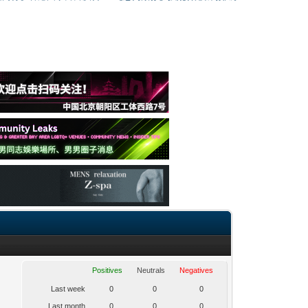
Positives
Neutrals
Negatives
Last week
0
0
0
Last month
0
0
0