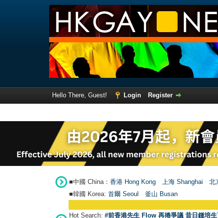
Hello There, Guest!
Login
Register
■中國 China：
香港 Hong Kong
上海 Shanghai
北京
■韓國 Korea:
首爾 Seou
l
釜山 Busan
Hot Search:
#前香港先生 Flow 再捲爭議 昔日鍾培生