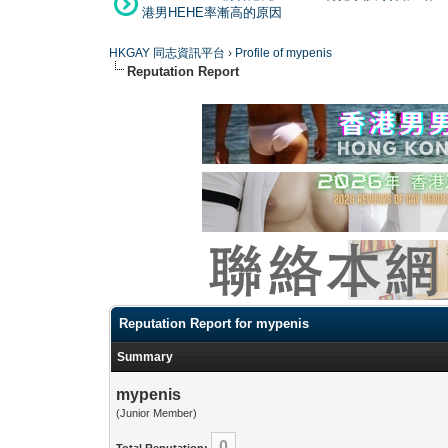
港男HEHE率漸高的原因
HKGAY 同志資訊平台
›
Profile of mypenis
Reputation Report
Reputation Report for mypenis
Summary
mypenis
(Junior Member)
0
Total Reputation: