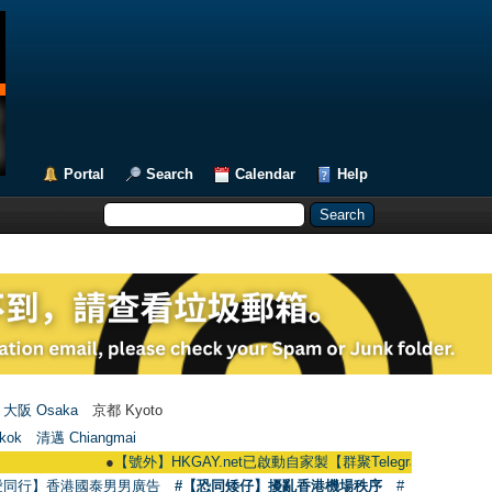
Portal
Search
Calendar
Help
大阪 Osaka
京都 Kyoto
kok
清邁 Chiangmai
●
【號外】HKGAY.net已啟動自家製【群聚Telegram群組】 HKGAY.net ha
愛同行】香港國泰男男廣告
#【恐同矮仔】擾亂香港機場秩序
#