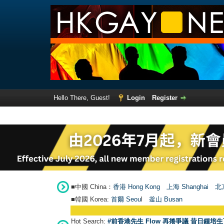
Hello There, Guest!
Login
Register
■中國 China：
香港 Hong Kong
上海 Shanghai
北京
■韓國 Korea:
首爾 Seou
l
釜山 Busan
Hot Search:
#前香港先生 Flow 再捲爭議 昔日鍾培生