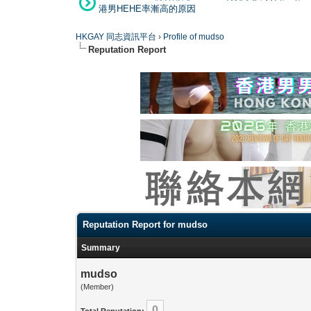
港男HEHE率漸高的原因
HKGAY 同志資訊平台
›
Profile of mudso
Reputation Report
Reputation Report for mudso
Summary
mudso
(Member)
0
Total Reputation: