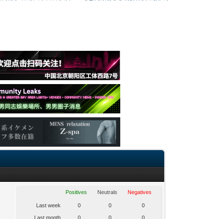
Positives
Neutrals
Negatives
Last week
0
0
0
Last month
0
0
0