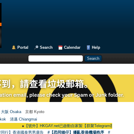
Portal
Search
Calendar
Help
大阪 Osaka
京都 Kyoto
kok
清邁 Chiangmai
●
【號外】HKGAY.net已啟動自家製【群聚Telegram群組】 HKGAY.net has a
愛同行】香港國泰男男廣告
#【恐同矮仔】擾亂香港機場秩序
#