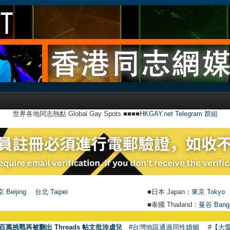
世界各地同志熱點 Global Gay Spots ■■■■
HKGAY.net Telegram 群組
 Beijing
台北 Taipei
■日本 Japan：
東京 Tokyo
■泰國 Thailand：
曼谷 Bang
百萬挑戰再被翻出 Threads 帖文批涉虐兒
#台灣地區通過同性婚姻
#【大