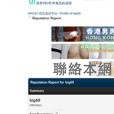
港男HEHE率漸高的原因
HKGAY 同志資訊平台
›
Profile of big69
Reputation Report
Reputation Report for big69
Summary
big69
(Member)
0
Total Reputation: