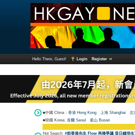
Hello There, Guest!
Login
Register
■中國 China：
香港 Hong Kong
上海 Shanghai
北京
■韓國 Korea:
首爾 Seou
l
釜山 Busan
Hot Search:
#前香港先生 Flow 再捲爭議 昔日鍾培生