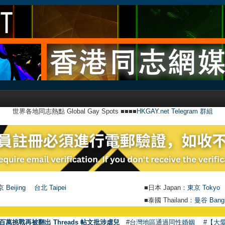
世界各地同志熱點 Global Gay Spots ■■■■
HKGAY.net Telegram 群組
 Beijing
台北 Taipei
■日本 Japan：
東京 Tokyo
■泰國 Thailand：
曼谷 Bang
百萬挑戰再被翻出 Threads 帖文批涉虐兒
#台灣地區通過同性婚姻
#【大