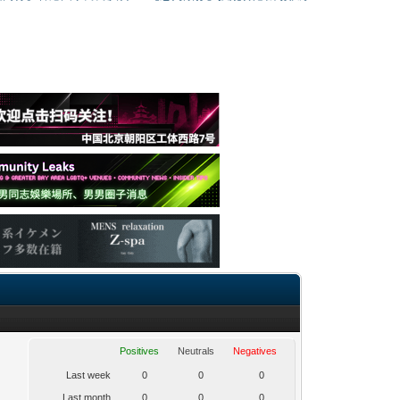
Positives
Neutrals
Negatives
Last week
0
0
0
Last month
0
0
0