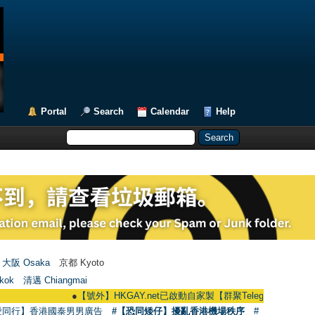
Portal
Search
Calendar
Help
大阪 Osaka
京都 Kyoto
kok
清邁 Chiangmai
●
【號外】HKGAY.net已啟動自家製【群聚Telegram群組】 HKGAY.net ha
愛同行】香港國泰男男廣告
#【恐同矮仔】擾亂香港機場秩序
#