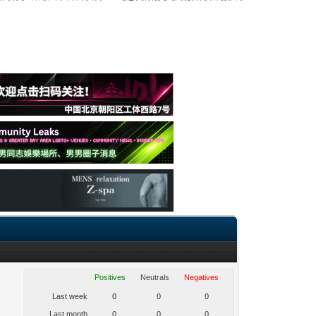
Positives
Neutrals
Negatives
Last week
0
0
0
Last month
0
0
0