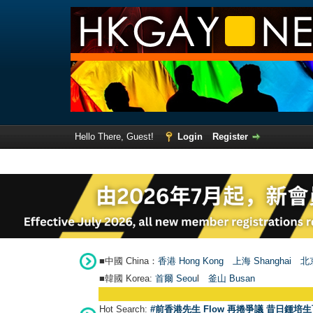
Hello There, Guest!
Login
Register
■中國 China：
香港 Hong Kong
上海 Shanghai
北京
■韓國 Korea:
首爾 Seou
l
釜山 Busan
Hot Search:
#前香港先生 Flow 再捲爭議 昔日鍾培生