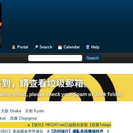
Portal
Search
Calendar
Help
大阪 Osaka
京都 Kyoto
kok
清邁 Chiangmai
●
【號外】HKGAY.net已啟動自家製【群聚Telegram群組】 HKGAY.net has
愛同行】香港國泰男男廣告
#【恐同矮仔】擾亂香港機場秩序
#