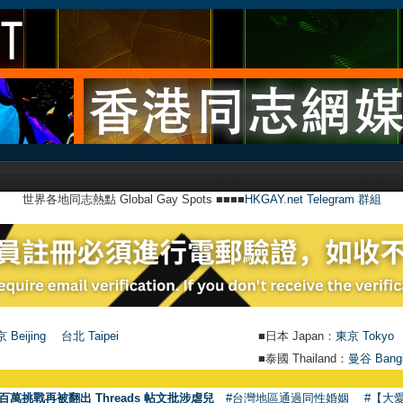
世界各地同志熱點 Global Gay Spots ■■■■
HKGAY.net Telegram 群組
 Beijing
台北 Taipei
■日本 Japan：
東京 Tokyo
■泰國 Thailand：
曼谷 Bang
百萬挑戰再被翻出 Threads 帖文批涉虐兒
#台灣地區通過同性婚姻
#【大