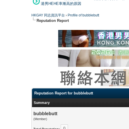
港男HEHE率漸高的原因
HKGAY 同志資訊平台
›
Profile of bubblebutt
Reputation Report
Reputation Report for bubblebutt
Summary
bubblebutt
(Member)
0
Total Reputation: