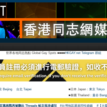
世界各地同志熱點 Global Gay Spots ■■■■
HKGAY.net Telegram 群組
 Beijing
台北 Taipei
■日本 Japan：
東京 Tokyo
■泰國 Thailand：
曼谷 Bang
百萬挑戰再被翻出 Threads 帖文批涉虐兒
#台灣地區通過同性婚姻
#【大