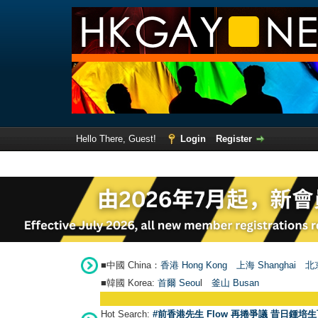
Hello There, Guest!
Login
Register
■中國 China：
香港 Hong Kong
上海 Shanghai
北京
■韓國 Korea:
首爾 Seou
l
釜山 Busan
Hot Search:
#前香港先生 Flow 再捲爭議 昔日鍾培生