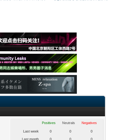
Positives
Neutrals
Negatives
Last week
0
0
0
Last month
0
0
0