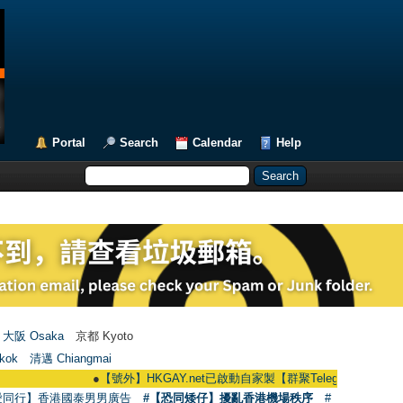
Portal
Search
Calendar
Help
大阪 Osaka
京都 Kyoto
kok
清邁 Chiangmai
●
【號外】HKGAY.net已啟動自家製【群聚Telegram群組】 HKGAY.net h
愛同行】香港國泰男男廣告
#【恐同矮仔】擾亂香港機場秩序
#