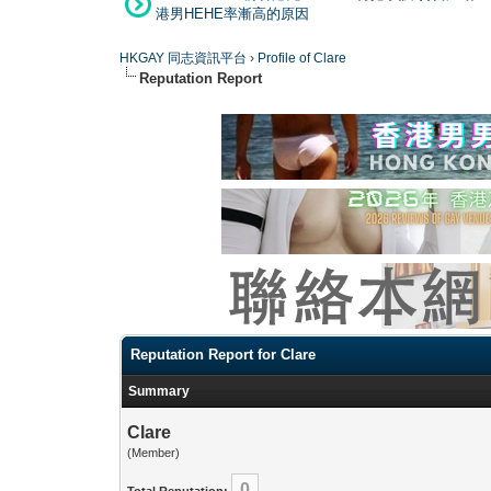
港男HEHE率漸高的原因
HKGAY 同志資訊平台
›
Profile of Clare
Reputation Report
Reputation Report for Clare
Summary
Clare
(Member)
0
Total Reputation: