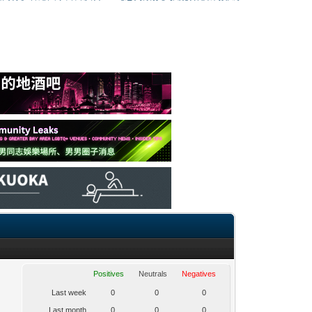
Positives
Neutrals
Negatives
Last week
0
0
0
Last month
0
0
0