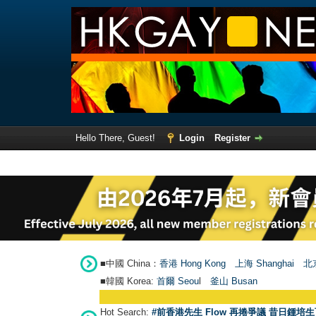
Hello There, Guest!
Login
Register
■中國 China：
香港 Hong Kong
上海 Shanghai
北京
■韓國 Korea:
首爾 Seou
l
釜山 Busan
Hot Search:
#前香港先生 Flow 再捲爭議 昔日鍾培生