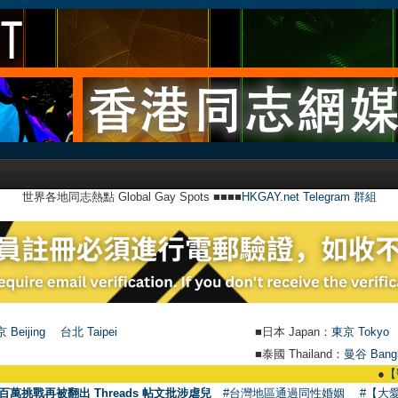
世界各地同志熱點 Global Gay Spots ■■■■
HKGAY.net Telegram 群組
 Beijing
台北 Taipei
■日本 Japan：
東京 Tokyo
■泰國 Thailand：
曼谷 Bang
●
【號外
百萬挑戰再被翻出 Threads 帖文批涉虐兒
#台灣地區通過同性婚姻
#【大