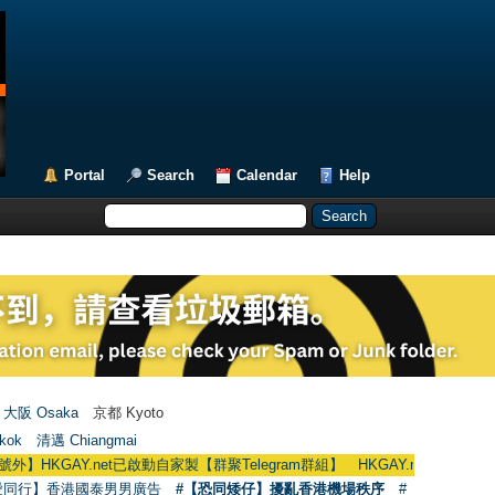
Portal
Search
Calendar
Help
大阪 Osaka
京都 Kyoto
kok
清邁 Chiangmai
】HKGAY.net已啟動自家製【群聚Telegram群組】 HKGAY.net has already opene
愛同行】香港國泰男男廣告
#【恐同矮仔】擾亂香港機場秩序
#