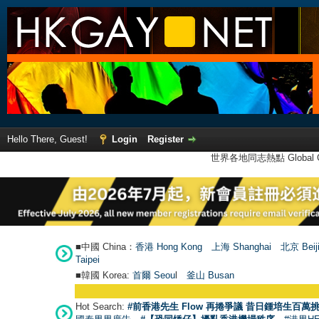
Hello There, Guest!
Login
Register
世界各地同志熱點 Global Ga
■中國 China：
香港 Hong Kong
上海 Shanghai
北京 Beij
Taipei
■韓國 Korea:
首爾 Seou
l
釜山 Busan
Hot Search:
#前香港先生 Flow 再捲爭議 昔日鍾培生百萬挑