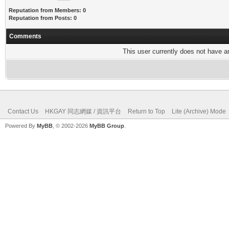
Reputation from Members: 0
Reputation from Posts: 0
Comments
This user currently does not have any
Contact Us
HKGAY 同志網媒 / 資訊平台
Return to Top
Lite (Archive) Mode
Powered By
MyBB
, © 2002-2026
MyBB Group
.