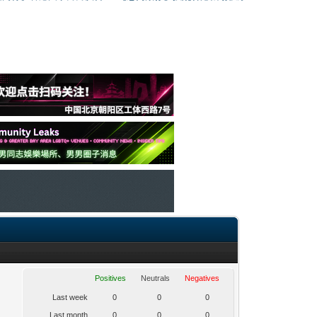
Positives
Neutrals
Negatives
Last week
0
0
0
Last month
0
0
0