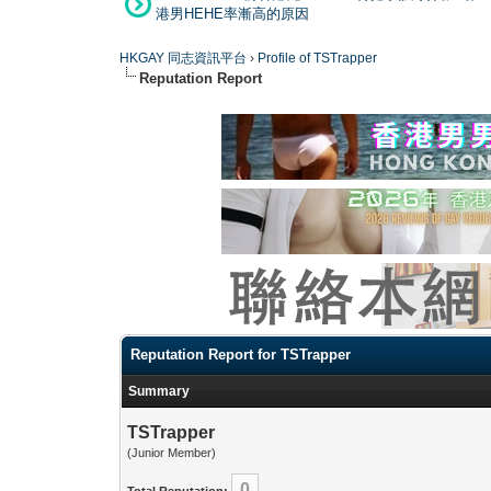
港男HEHE率漸高的原因
HKGAY 同志資訊平台
›
Profile of TSTrapper
Reputation Report
Reputation Report for TSTrapper
Summary
TSTrapper
(Junior Member)
0
Total Reputation: