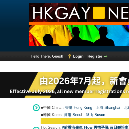
Hello There, Guest!
Login
Register
■中國 China：
香港 Hong Kong
上海 Shanghai
北京
■韓國 Korea:
首爾 Seou
l
釜山 Busan
Hot Search:
#前香港先生 Flow 再捲爭議 昔日鍾培生