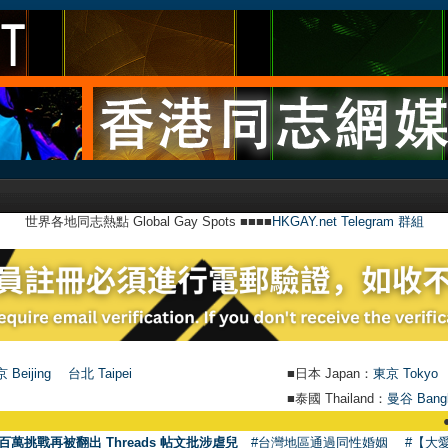
世界各地同志熱點 Global Gay Spots ■■■■
HKGAY.net Telegram 群組
 Beijing
台北 Taipei
■日本 Japan：
東京 Tokyo
■泰國 Thailand：
曼谷 Bang
●
【號
百萬挑戰再被翻出 Threads 帖文批涉虐兒
#台灣地區通過同性婚姻
#【大