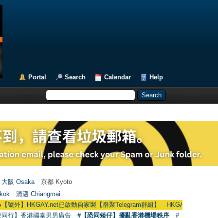
Portal
Search
Calendar
Help
大阪 Osaka
京都 Kyoto
kok
清邁 Chiangmai
外】HKGAY.net已啟動自家製【群聚Telegram群組】 HKGAY.net has already ope
愛同行】香港國泰男男廣告
#【恐同矮仔】擾亂香港機場秩序
#