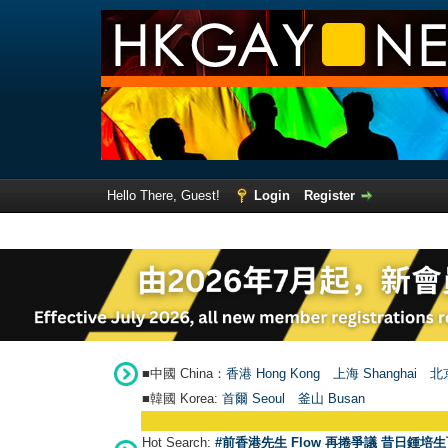
Hello There, Guest!
Login
Register
■中國 China：
香港 Hong Kong
上海 Shanghai
北京
■韓國 Korea:
首爾 Seou
l
釜山 Busan
Hot Search:
#前香港先生 Flow 再捲爭議 昔日鍾培生