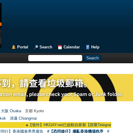
Portal
Search
Calendar
Help
大阪 Osaka
京都 Kyoto
kok
清邁 Chiangmai
●
【號外】HKGAY.net已啟動自家製【群聚Telegram群組】 HKGAY.net has
愛同行】香港國泰男男廣告
#【恐同矮仔】擾亂香港機場秩序
#