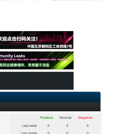
Positives
Neutrals
Negatives
Last week
0
0
0
Last month
0
0
0