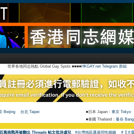
世界各地同志熱點 Global Gay Spots ■■■■
HKGAY.net Telegram 群組
 Beijing
台北 Taipei
■日本 Japan：
東京 Tokyo
■泰國 Thailand：
曼谷 Bang
百萬挑戰再被翻出 Threads 帖文批涉虐兒
#台灣地區通過同性婚姻
#【大