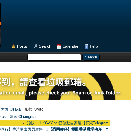
Portal
Search
Calendar
Help
大阪 Osaka
京都 Kyoto
kok
清邁 Chiangmai
●
【號外】HKGAY.net已啟動自家製【群聚Telegram群組】 HKGAY.net has a
愛同行】香港國泰男男廣告
#【恐同矮仔】擾亂香港機場秩序
#