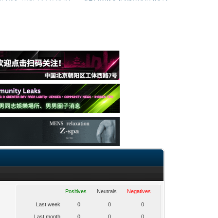
Positives
Neutrals
Negatives
Last week
0
0
0
Last month
0
0
0