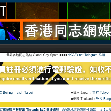
世界各地同志熱點 Global Gay Spots ■■■■
HKGAY.net Telegram 群組
 Beijing
台北 Taipei
■日本 Japan：
東京 Tokyo
■泰國 Thailand：
曼谷 Bang
百萬挑戰再被翻出 Threads 帖文批涉虐兒
#台灣地區通過同性婚姻
#【大