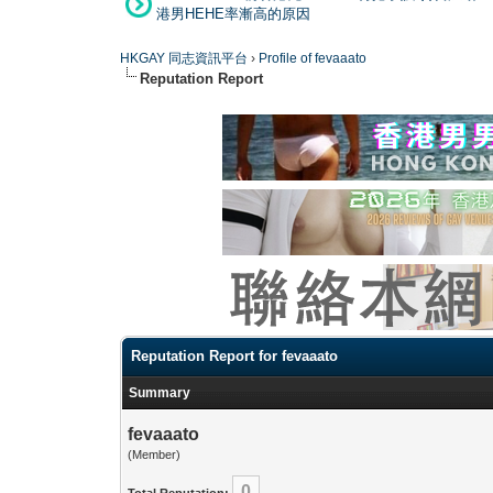
港男HEHE率漸高的原因
HKGAY 同志資訊平台
›
Profile of fevaaato
Reputation Report
Reputation Report for fevaaato
Summary
fevaaato
(Member)
0
Total Reputation: