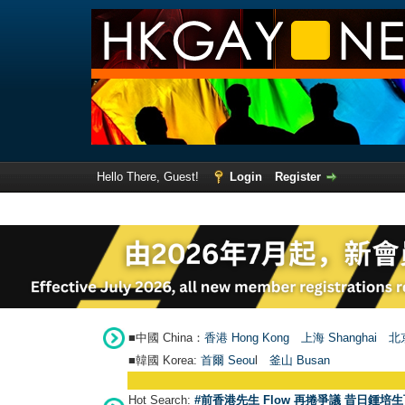
Hello There, Guest!
Login
Register
■中國 China：
香港 Hong Kong
上海 Shanghai
北京
■韓國 Korea:
首爾 Seou
l
釜山 Busan
Hot Search:
#前香港先生 Flow 再捲爭議 昔日鍾培生