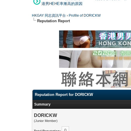
港男HEHE率漸高的原因
HKGAY 同志資訊平台
›
Profile of DORICKW
Reputation Report
Reputation Report for DORICKW
Summary
DORICKW
(Junior Member)
0
Total Reputation: