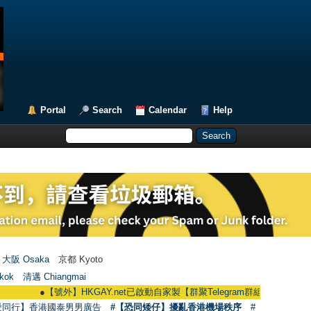
Portal
Search
Calendar
Help
大阪 Osaka
京都 Kyoto
kok
清邁 Chiangmai
●
【號外】HKGAY.net已啟動自家製【群聚Telegram群組】 HKGAY.net has alr
愛同行】香港國泰男男廣告
#【恐同矮仔】擾亂香港機場秩序
#