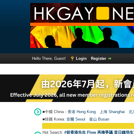
Hello There, Guest!
Login
Register
■中國 China：
香港 Hong Kong
上海 Shanghai
北京
■韓國 Korea:
首爾 Seou
l
釜山 Busan
Hot Search:
#前香港先生 Flow 再捲爭議 昔日鍾培生