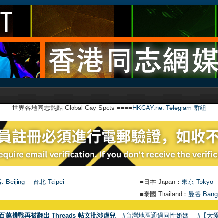
世界各地同志熱點 Global Gay Spots ■■■■
HKGAY.net Telegram 群組
 Beijing
台北 Taipei
■日本 Japan：
東京 Tokyo
■泰國 Thailand：
曼谷 Bang
百萬挑戰再被翻出 Threads 帖文批涉虐兒
#台灣地區通過同性婚姻
#【大