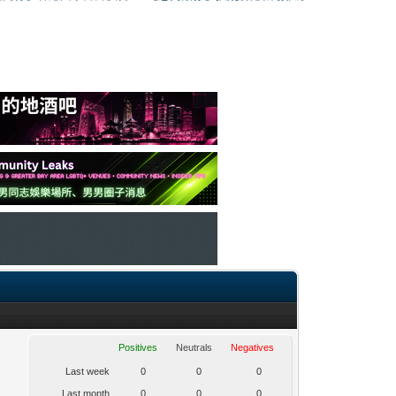
Positives
Neutrals
Negatives
Last week
0
0
0
Last month
0
0
0