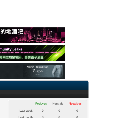
Positives
Neutrals
Negatives
Last week
0
0
0
Last month
0
0
0