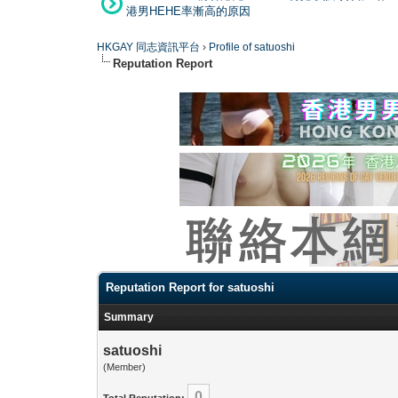
港男HEHE率漸高的原因
HKGAY 同志資訊平台
›
Profile of satuoshi
Reputation Report
Reputation Report for satuoshi
Summary
satuoshi
(Member)
0
Total Reputation: