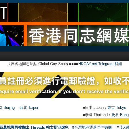
世界各地同志熱點 Global Gay Spots ■■■■
HKGAY.net Telegram 群組
 Beijing
台北 Taipei
■日本 Japan：
東京 Tokyo
■泰國 Thailand：
曼谷 Bang
百萬挑戰再被翻出 Threads 帖文批涉虐兒
#台灣地區通過同性婚姻
#【大