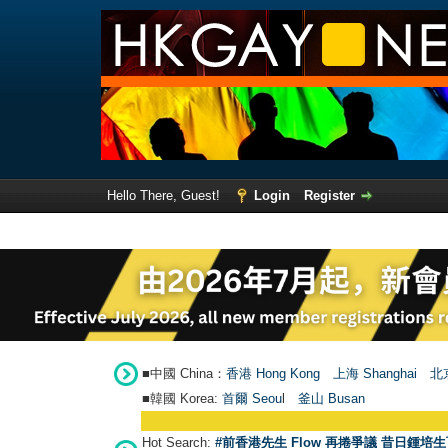
Hello There, Guest!
Login
Register
■中國 China：
香港 Hong Kong
上海 Shanghai
北京
■韓國 Korea:
首爾 Seou
l
釜山 Busan
Hot Search:
#前香港先生 Flow 再捲爭議 昔日鍾培生