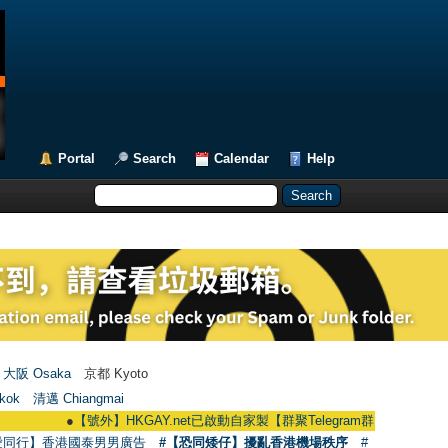
Portal
Search
Calendar
Help
大阪 Osaka
京都 Kyoto
kok
清邁 Chiangmai
●
【號外】HKGAY.net已啟動自家製【群聚Telegram群組】 HKGAY.net has al
愛同行】香港國泰男男廣告
#【恐同矮仔】擾亂香港機場秩序
#