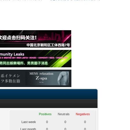
Positives
Neutrals
Negatives
Last week
0
0
0
Last month
0
0
0