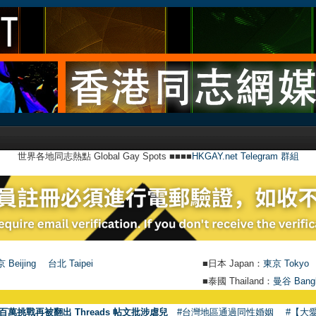
世界各地同志熱點 Global Gay Spots ■■■■
HKGAY.net Telegram 群組
 Beijing
台北 Taipei
■日本 Japan：
東京 Tokyo
■泰國 Thailand：
曼谷 Bang
百萬挑戰再被翻出 Threads 帖文批涉虐兒
#台灣地區通過同性婚姻
#【大