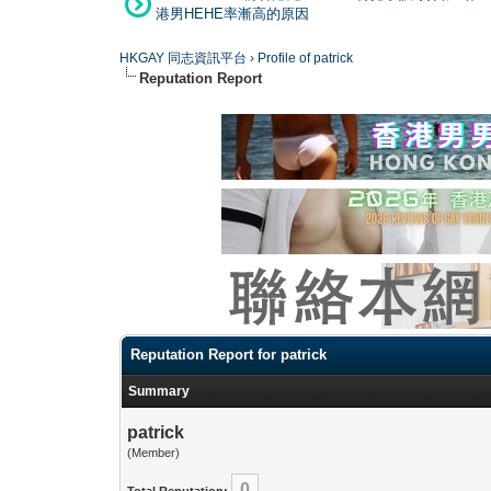
港男HEHE率漸高的原因
HKGAY 同志資訊平台
›
Profile of patrick
Reputation Report
Reputation Report for patrick
Summary
patrick
(Member)
0
Total Reputation: