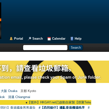
Portal
Search
Calendar
Help
大阪 Osaka
京都 Kyoto
kok
清邁 Chiangmai
●
【號外】HKGAY.net已啟動自家製【群聚Telegram群組】 HKGAY.net h
愛同行】香港國泰男男廣告
#【恐同矮仔】擾亂香港機場秩序
#