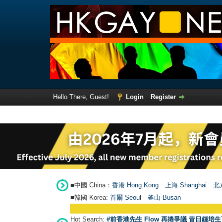
Hello There, Guest!
Login
Register
■中國 China：
香港 Hong Kong
上海 Shanghai
北京
■韓國 Korea:
首爾 Seou
l
釜山 Busan
Hot Search:
#前香港先生 Flow 再捲爭議 昔日鍾培生