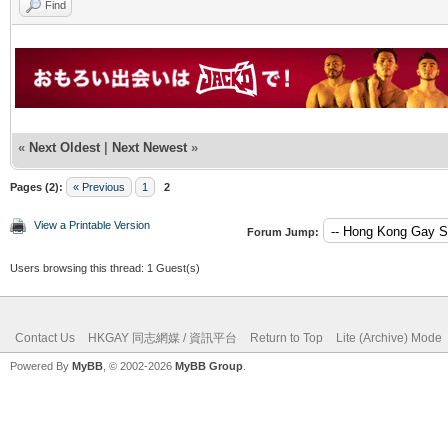
Find
«
Next Oldest
|
Next Newest
»
Pages (2):
« Previous
1
2
View a Printable Version
Forum Jump:
Users browsing this thread: 1 Guest(s)
Contact Us
HKGAY 同志網媒 / 資訊平台
Return to Top
Lite (Archive) Mode
Powered By
MyBB
, © 2002-2026
MyBB Group
.