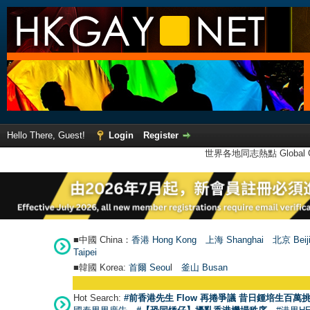
Hello There, Guest!
Login
Register
世界各地同志熱點 Global Ga
■中國 China：
香港 Hong Kong
上海 Shanghai
北京 Beij
Taipei
■韓國 Korea:
首爾 Seou
l
釜山 Busan
Hot Search:
#前香港先生 Flow 再捲爭議 昔日鍾培生百萬挑