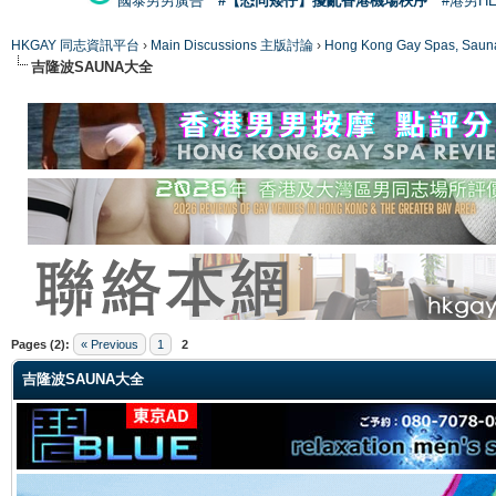
國泰男男廣告
#【恐同矮仔】擾亂香港機場秩序
#港男H
HKGAY 同志資訊平台
›
Main Discussions 主版討論
›
Hong Kong Gay Spas
吉隆波SAUNA大全
ge
Pages (2):
« Previous
1
2
吉隆波SAUNA大全