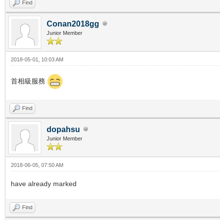
Find
Conan2018gg
Junior Member
2018-05-01, 10:03 AM
首相級服務
Find
dopahsu
Junior Member
2018-06-05, 07:50 AM
have already marked
Find