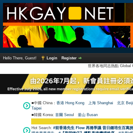
Hello There, Guest!
Login
Register
世界各地同志熱點 Global Ga
■中國 China：
香港 Hong Kong
上海 Shanghai
北京 Beij
Taipei
■韓國 Korea:
首爾 Seou
l
釜山 Busan
Hot Search:
#前香港先生 Flow 再捲爭議 昔日鍾培生百萬挑