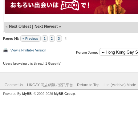
«
Next Oldest
|
Next Newest
»
Pages (4):
« Previous
1
2
3
4
View a Printable Version
Forum Jump:
Users browsing this thread: 1 Guest(s)
Contact Us
HKGAY 同志網媒 / 資訊平台
Return to Top
Lite (Archive) Mode
Powered By
MyBB
, © 2002-2026
MyBB Group
.