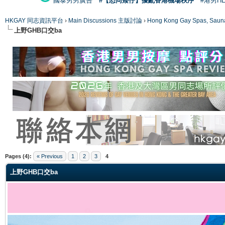
國泰男男廣告
#【恐同矮仔】擾亂香港機場秩序
#港男H
HKGAY 同志資訊平台
›
Main Discussions 主版討論
›
Hong Kong Gay Spas
上野GHB口交ba
ge
Pages (4):
« Previous
1
2
3
4
上野GHB口交ba