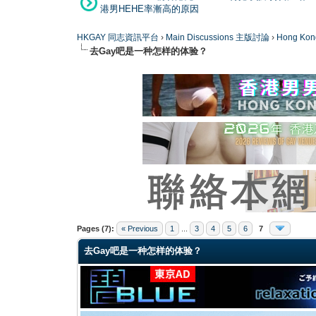
港男HEHE率漸高的原因
HKGAY 同志資訊平台
›
Main Discussions 主版討論
›
Hong K
去Gay吧是一种怎样的体验？
0 Vote(s) - 0 Average
1
2
3
4
5
Pages (7):
« Previous
1
...
3
4
5
6
7
去Gay吧是一种怎样的体验？