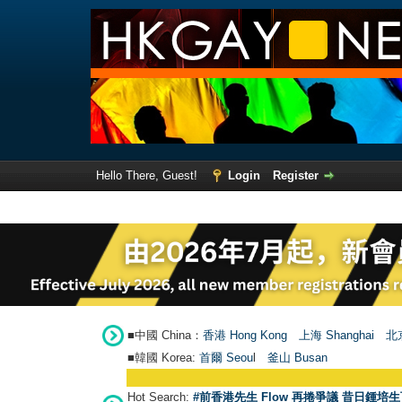
Hello There, Guest!
Login
Register
■中國 China：
香港 Hong Kong
上海 Shanghai
北京
■韓國 Korea:
首爾 Seou
l
釜山 Busan
Hot Search:
#前香港先生 Flow 再捲爭議 昔日鍾培生