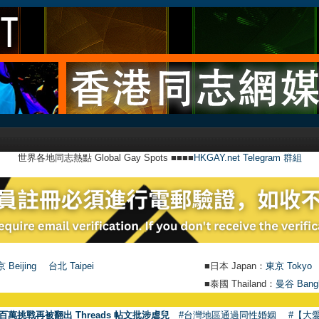
世界各地同志熱點 Global Gay Spots ■■■■
HKGAY.net Telegram 群組
 Beijing
台北 Taipei
■日本 Japan：
東京 Tokyo
■泰國 Thailand：
曼谷 Bang
●
百萬挑戰再被翻出 Threads 帖文批涉虐兒
#台灣地區通過同性婚姻
#【大