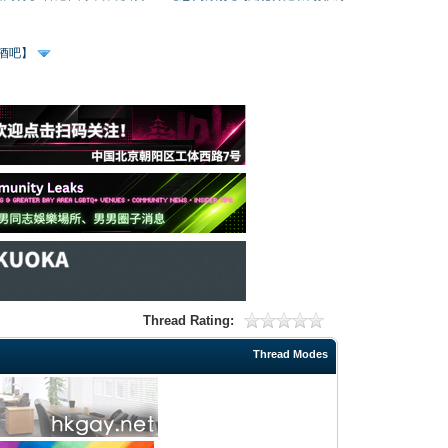
、酒吧】
Thread Rating:
Thread Modes