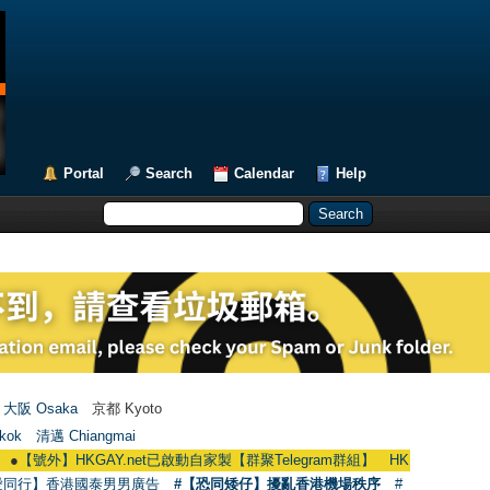
Portal
Search
Calendar
Help
大阪 Osaka
京都 Kyoto
kok
清邁 Chiangmai
【號外】HKGAY.net已啟動自家製【群聚Telegram群組】 HKGAY.net has already op
愛同行】香港國泰男男廣告
#【恐同矮仔】擾亂香港機場秩序
#