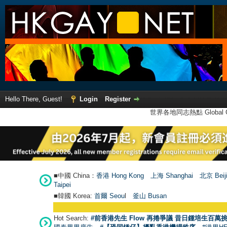
Hello There, Guest!
Login
Register
世界各地同志熱點 Global Ga
■中國 China：
香港 Hong Kong
上海 Shanghai
北京 Beij
Taipei
■韓國 Korea:
首爾 Seou
l
釜山 Busan
Hot Search:
#前香港先生 Flow 再捲爭議 昔日鍾培生百萬挑