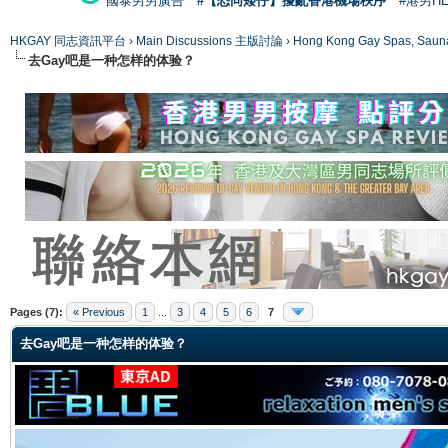
國泰男男廣告
#【恐同矮仔】擾亂香港機場秩序
#港男H
HKGAY 同志資訊平台
›
Main Discussions 主版討論
›
Hong Kong Gay Spas
去Gay吧是一种怎样的体验？
ge
Pages (7):
« Previous
1
...
3
4
5
6
7
去Gay吧是一种怎样的体验？