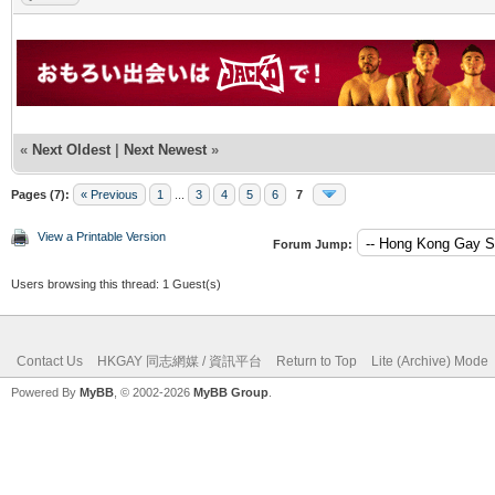
«
Next Oldest
|
Next Newest
»
Pages (7):
« Previous
1
...
3
4
5
6
7
View a Printable Version
Forum Jump:
Users browsing this thread: 1 Guest(s)
Contact Us
HKGAY 同志網媒 / 資訊平台
Return to Top
Lite (Archive) Mode
Powered By
MyBB
, © 2002-2026
MyBB Group
.