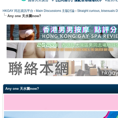
國泰男男廣告
#【恐同矮仔】擾亂香港機場秩序
#港男H
HKGAY 同志資訊平台
›
Main Discussions 主版討論
›
Straight curious, bise
Any one 天水圍now?
ge
Any one 天水圍now?