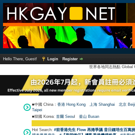
Hello There, Guest!
Login
Register
世界各地同志熱點 Global Ga
■中國 China：
香港 Hong Kong
上海 Shanghai
北京 Beij
Taipei
■韓國 Korea:
首爾 Seou
l
釜山 Busan
Hot Search:
#前香港先生 Flow 再捲爭議 昔日鍾培生百萬挑