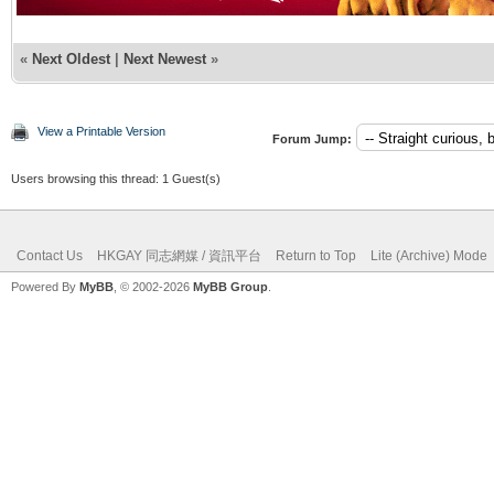
«
Next Oldest
|
Next Newest
»
View a Printable Version
Forum Jump:
Users browsing this thread: 1 Guest(s)
Contact Us
HKGAY 同志網媒 / 資訊平台
Return to Top
Lite (Archive) Mode
Powered By
MyBB
, © 2002-2026
MyBB Group
.