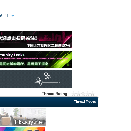
、酒吧】
Thread Rating:
Thread Modes