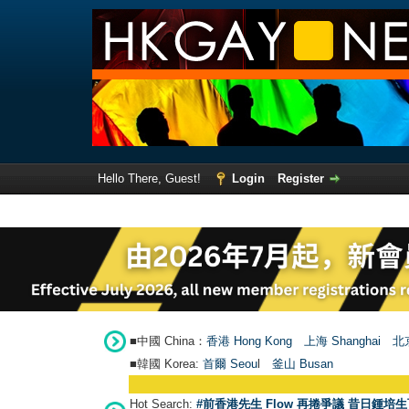
Hello There, Guest!
Login
Register
■中國 China：
香港 Hong Kong
上海 Shanghai
北京
■韓國 Korea:
首爾 Seou
l
釜山 Busan
Hot Search:
#前香港先生 Flow 再捲爭議 昔日鍾培生