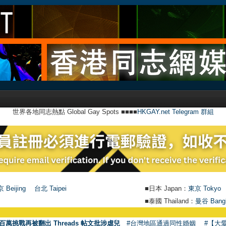
世界各地同志熱點 Global Gay Spots ■■■■
HKGAY.net Telegram 群組
 Beijing
台北 Taipei
■日本 Japan：
東京 Tokyo
■泰國 Thailand：
曼谷 Bang
●
百萬挑戰再被翻出 Threads 帖文批涉虐兒
#台灣地區通過同性婚姻
#【大