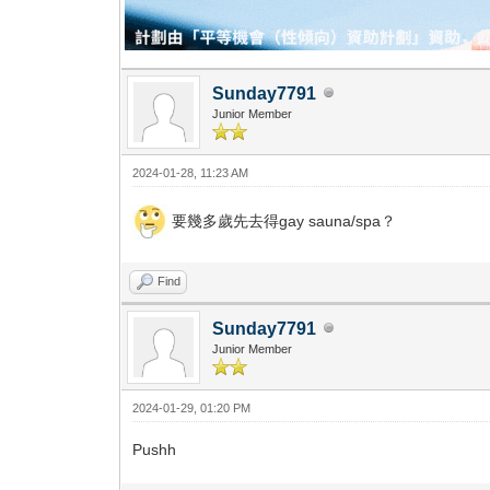
Sunday7791
Junior Member
2024-01-28, 11:23 AM
要幾多歲先去得gay sauna/spa？
Find
Sunday7791
Junior Member
2024-01-29, 01:20 PM
Pushh