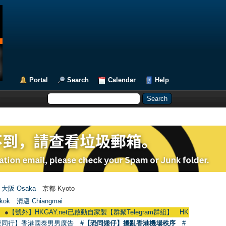
Portal
Search
Calendar
Help
大阪 Osaka
京都 Kyoto
kok
清邁 Chiangmai
【號外】HKGAY.net已啟動自家製【群聚Telegram群組】 HKGAY.net has already op
愛同行】香港國泰男男廣告
#【恐同矮仔】擾亂香港機場秩序
#