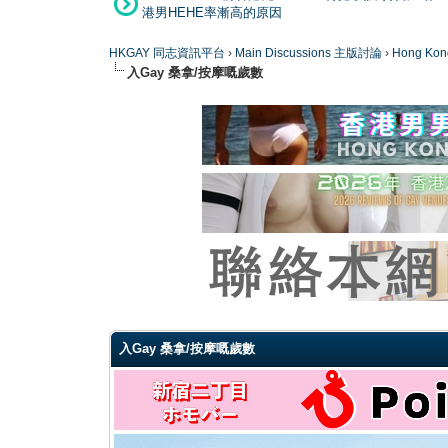
港男HEHE率漸高的原因
HKGAY 同志資訊平台
›
Main Discussions 主版討論
›
Hong K
入Gay 桑拿/按摩嘅歲數
0 Vote(s) - 0 Average
1
2
3
4
5
入Gay 桑拿/按摩嘅歲數