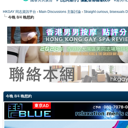
國泰男男廣告
#【恐同矮仔】擾亂香港機場秩序
#港男H
HKGAY 同志資訊平台
›
Main Discussions 主版討論
›
Straight curious, bise
今晚 8/4 晚想約
ge
今晚 8/4 晚想約