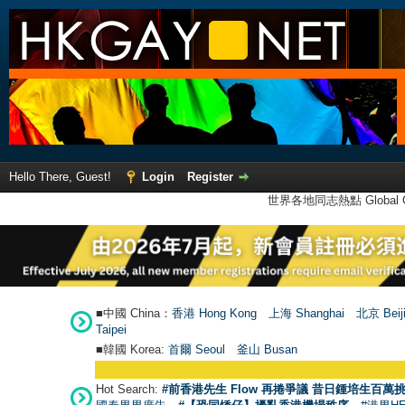
Hello There, Guest!
Login
Register
世界各地同志熱點 Global Ga
■中國 China：
香港 Hong Kong
上海 Shanghai
北京 Beij
Taipei
■韓國 Korea:
首爾 Seou
l
釜山 Busan
Hot Search:
#前香港先生 Flow 再捲爭議 昔日鍾培生百萬挑