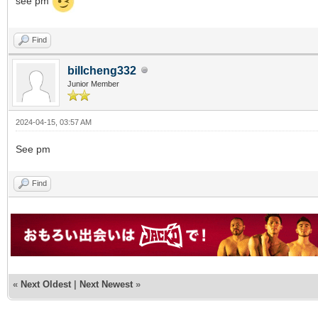
see pm
Find
billcheng332
Junior Member
2024-04-15, 03:57 AM
See pm
Find
«
Next Oldest
|
Next Newest
»