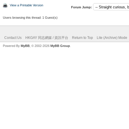
View a Printable Version
Forum Jump:
Users browsing this thread: 1 Guest(s)
Contact Us
HKGAY 同志網媒 / 資訊平台
Return to Top
Lite (Archive) Mode
Powered By
MyBB
, © 2002-2026
MyBB Group
.