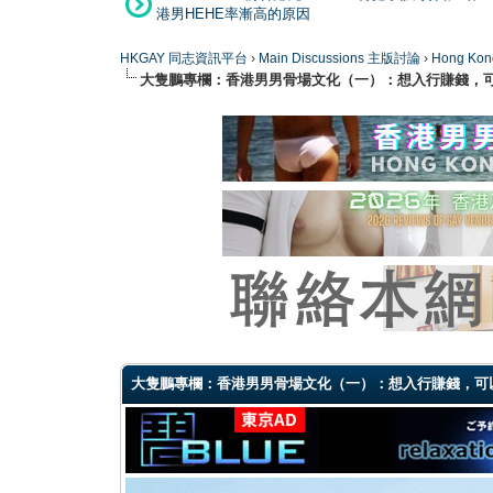
港男HEHE率漸高的原因
HKGAY 同志資訊平台
›
Main Discussions 主版討論
›
Hong K
大隻鵬專欄：香港男男骨場文化（一）：想入行賺錢，
0 Vote(s) - 0 Average
1
2
3
4
5
大隻鵬專欄：香港男男骨場文化（一）：想入行賺錢，可