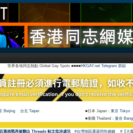
世界各地同志熱點 Global Gay Spots ■■■■
HKGAY.net Telegram 群組
 Beijing
台北 Taipei
■日本 Japan：
東京 Tokyo
■泰國 Thailand：
曼谷 Bang
●
百萬挑戰再被翻出 Threads 帖文批涉虐兒
#台灣地區通過同性婚姻
#【大