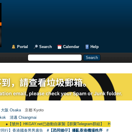
Portal
Search
Calendar
Help
大阪 Osaka
京都 Kyoto
kok
清邁 Chiangmai
【號外】HKGAY.net已啟動自家製【群聚Telegram群組】 HKGAY.net has already o
愛同行】香港國泰男男廣告
#【恐同矮仔】擾亂香港機場秩序
#