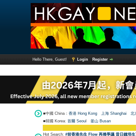
Hello There, Guest!
Login
Register
■中國 China：
香港 Hong Kong
上海 Shanghai
北京
■韓國 Korea:
首爾 Seou
l
釜山 Busan
Hot Search:
#前香港先生 Flow 再捲爭議 昔日鍾培生