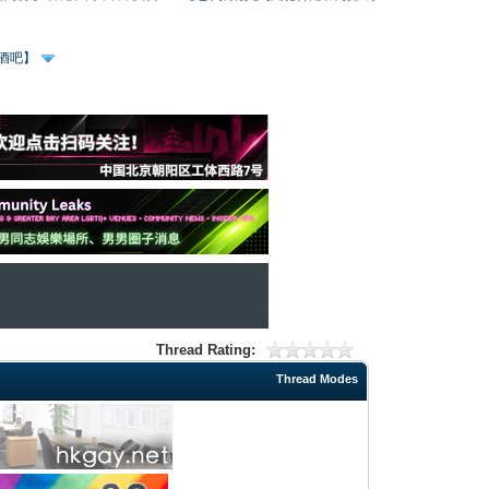
、酒吧】
Thread Rating:
Thread Modes